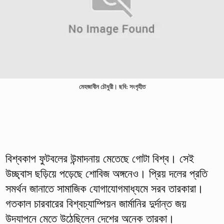
মেহজাবীন চৌধুরী। ছবি: সংগৃহীত
বিশ্বকাপ ফুটবলের উন্মাদনায় মেতেছে গোটা বিশ্ব। সেই
উচ্ছ্বাস ছড়িয়ে পড়েছে শোবিজ অঙ্গনেও। প্রিয় দলের প্রতি
সমর্থন জানাতে সামাজিক যোগাযোগমাধ্যমে সরব তারকারা।
গতকাল চারবারের বিশ্বচ্যাম্পিয়ন জার্মানির দুর্দান্ত জয়
উদযাপনে মেতে উঠেছিলেন দেশের অনেক তারকা।