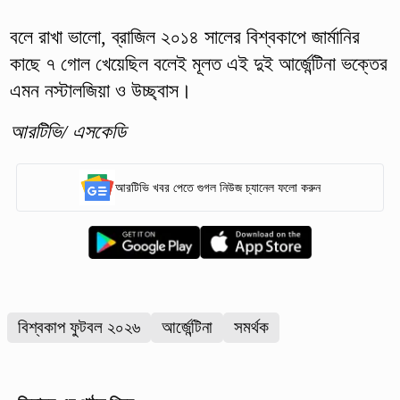
বলে রাখা ভালো, ব্রাজিল ২০১৪ সালের বিশ্বকাপে জার্মানির
কাছে ৭ গোল খেয়েছিল বলেই মূলত এই দুই আর্জেন্টিনা ভক্তের
এমন নস্টালজিয়া ও উচ্ছ্বাস।
আরটিভি/ এসকেডি
আরটিভি খবর পেতে গুগল নিউজ চ্যানেল ফলো করুন
বিশ্বকাপ ফুটবল ২০২৬
আর্জেন্টিনা
সমর্থক