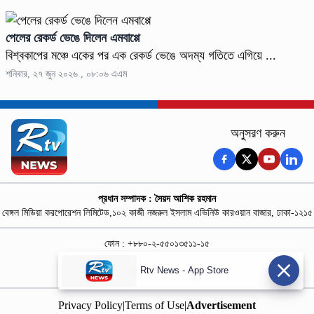
পেলের রেকর্ড ভেঙে দিলেন এমবাপ্পে
বিশ্বকাপের মঞ্চে একের পর এক রেকর্ড ভেঙে অদম্য গতিতে এগিয়ে ...
শনিবার, ২৭ জুন ২০২৬ , ০৮:০৬ এএম
অনুসরণ করুন
প্রধান সম্পাদক : সৈয়দ আশিক রহমান
বেঙ্গল মিডিয়া করপোরেশন লিমিটেড,১০২ কাজী নজরুল ইসলাম এভিনিউ কারওয়ান বাজার, ঢাকা-১২১৫
ফোন : +৮৮০-২-৫৫০১৩৫১১-১৫
নিউজ রুম : +৮৮০-১৮৭৮১৮৪৩৬৯-৭০
Rtv News - App Store
বিজ্ঞাপন :
rtvdigitalad@gmail.com
Privacy Policy
|
Terms of Use
|
Advertisement