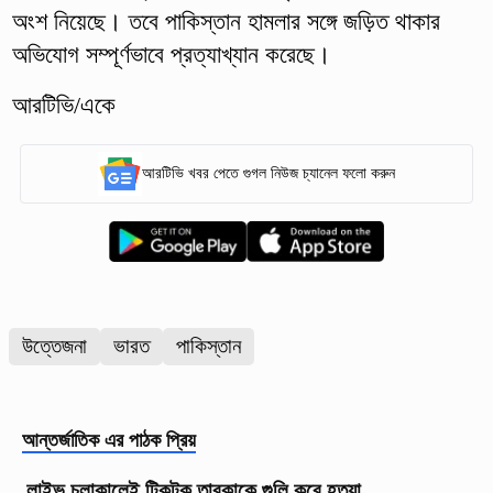
অংশ নিয়েছে। তবে পাকিস্তান হামলার সঙ্গে জড়িত থাকার
অভিযোগ সম্পূর্ণভাবে প্রত্যাখ্যান করেছে।
আরটিভি/একে
আরটিভি খবর পেতে গুগল নিউজ চ্যানেল ফলো করুন
উত্তেজনা
ভারত
পাকিস্তান
আন্তর্জাতিক
এর পাঠক প্রিয়
লাইভ চলাকালেই টিকটক তারকাকে গুলি করে হত্যা