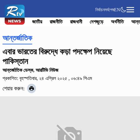
নির্বাচন
সর্বশেষ
EN
জাতীয়
রাজনীতি
রাজধানী
দেশজুড়ে
অর্থনীতি
আন্ত
আন্তর্জাতিক
এবার ভারতের বিরুদ্ধে কড়া পদক্ষেপ নিয়েছে
পাকিস্তান
আন্তর্জাতিক ডেস্ক, আরটিভি নিউজ
প্রকাশিত: বৃহস্পতিবার, ২৪ এপ্রিল ২০২৫ , ০৬:৪৯ পিএম
শেয়ার করুন: