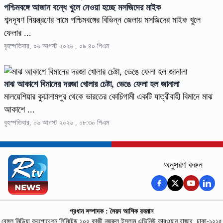
পশ্চিমবঙ্গে আজান বন্ধে খুলে নেওয়া হচ্ছে মসজিদের মাইক
শব্দদূষণ নিয়ন্ত্রণের নামে পশ্চিমবঙ্গের বিভিন্ন জেলায় মসজিদের মাইক খুলে
ফেলার ...
বৃহস্পতিবার, ০৬ আগস্ট ২০২৬ , ০৯:৪০ পিএম
মাঝ আকাশে বিমানের দরজা খোলার চেষ্টা, ভেঙে ফেলা হল জানালা
মালয়েশিয়ার কুয়ালামপুর থেকে ভারতের কোচিগামী একটি যাত্রীবাহী বিমানে মাঝ
আকাশে ...
বৃহস্পতিবার, ০৬ আগস্ট ২০২৬ , ০৮:৩০ পিএম
অনুসরণ করুন
প্রধান সম্পাদক : সৈয়দ আশিক রহমান
বেঙ্গল মিডিয়া করপোরেশন লিমিটেড,১০২ কাজী নজরুল ইসলাম এভিনিউ কারওয়ান বাজার, ঢাকা-১২১৫