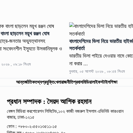
 বাংলা ছাড়লেন ময়ূখ রঞ্জন ঘোষ
াত্র-জনতার অভ্যুত্থানসহ
বাংলাদেশিদের ভিসা নিয়ে ভারতীয় হাই
সতর্কবার্তা
না সংবেদনশীল ইস্যুতে উসকানিমূলক ও
ভারতীয় ভিসা পাইয়ে দেওয়ার নামে কো
না করার ...
ট ২০২৬ , ০৯:১৮ পিএম
বুধবার, ০৫ আগস্ট ২০২৬ , ০৮:৫৪ পিএম
আন্তর্জাতিক
তথ্যপ্রযুক্তি
খেলা
রাজনীতি
প্রবাস
মিডিয়া
লাইফস্টাইল
শিক্ষা
প্রধান সম্পাদক : সৈয়দ আশিক রহমান
বেঙ্গল মিডিয়া করপোরেশন লিমিটেড,১০২ কাজী নজরুল ইসলাম
এভিনিউ কারওয়ান
বাজার, ঢাকা-১২১৫
ফোন : +৮৮০-২-৫৫০১৩৫১১-১৫
নিউজ রুম : +৮৮০-১৮৭৮১৮৪৩৬৯-৭০