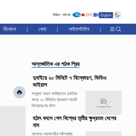
নির্বাচন
সর্বশেষ
LIVE
English
বিনোদন
|
খেলা
|
লাইফস্টাইল
|
আন্তর্জাতিক
এর পাঠক প্রিয়
দুবাইয়ে ২০ মিনিটে ৭ বিস্ফোরণ, ভিডিও
ভাইরাল
সংযুক্ত আরব আমিরাতের দুবাইয়ে
মাত্র ২০ মিনিটের ব্যবধানে সাতটি
বিস্ফোরণের ঘটনা...
হঠাৎ বদলে গেল বিশ্বের তৃতীয় ক্ষুদ্রতম দেশের
নাম
প্রশান্ত মহাসাগরীয় দ্বীপরাষ্ট্র