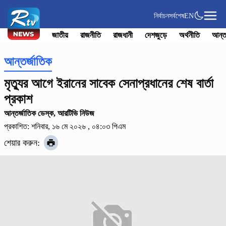
নির্বাচন
সর্বশেষ
EN
জাতীয়
রাজনীতি
রাজধানী
দেশজুড়ে
অর্থনীতি
আন্ত
আন্তর্জাতিক
মৃত্যুর আগে ইরানের সাবেক সেনাপ্রধানের শেষ বার্তা
প্রকাশ
আন্তর্জাতিক ডেস্ক, আরটিভি নিউজ
প্রকাশিত: শনিবার, ১৬ মে ২০২৬ , ০৪:০৩ পিএম
শেয়ার করুন: