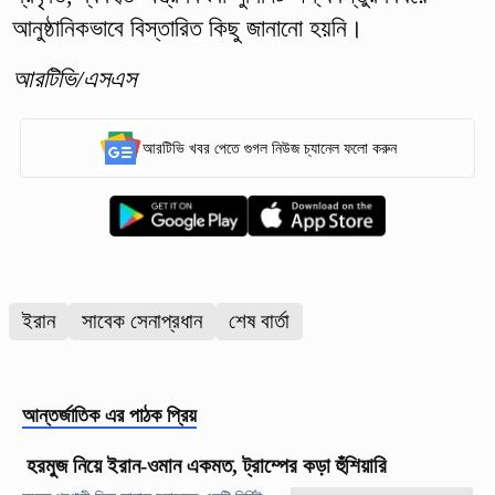
আনুষ্ঠানিকভাবে বিস্তারিত কিছু জানানো হয়নি।
আরটিভি/এসএস
আরটিভি খবর পেতে গুগল নিউজ চ্যানেল ফলো করুন
ইরান
সাবেক সেনাপ্রধান
শেষ বার্তা
আন্তর্জাতিক
এর পাঠক প্রিয়
হরমুজ নিয়ে ইরান-ওমান একমত, ট্রাম্পের কড়া হুঁশিয়ারি