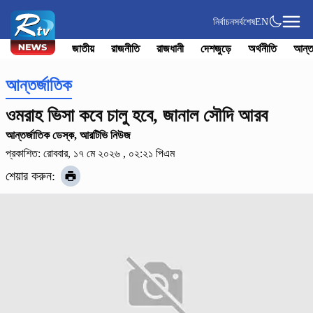
নির্বাচন
সর্বশেষ
EN
জাতীয়
রাজনীতি
রাজধানী
দেশজুড়ে
অর্থনীতি
আন্ত
আন্তর্জাতিক
ওমরাহ ভিসা কবে চালু হবে, জানাল সৌদি আরব
আন্তর্জাতিক ডেস্ক, আরটিভি নিউজ
প্রকাশিত: রোববার, ১৭ মে ২০২৬ , ০২:২১ পিএম
শেয়ার করুন: