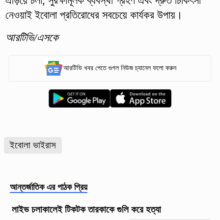
এড়িয়ে চলা, সুরক্ষামূলক ব্যবস্থা গ্রহণ এবং দ্রুত চিকিৎসা
নেওয়াই ইবোলা প্রতিরোধের সবচেয়ে কার্যকর উপায়।
আরটিভি/এসকে
আরটিভি খবর পেতে গুগল নিউজ চ্যানেল ফলো করুন
ইবোলা ভাইরাস
আন্তর্জাতিক
এর পাঠক প্রিয়
লাইভ চলাকালেই টিকটক তারকাকে গুলি করে হত্যা