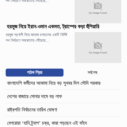
পথ নির্ধারণে সমঝোতায় পৌঁছেছে...
হরমুজ নিয়ে ইরান-ওমান একমত, ট্রাম্পের কড়া হুঁশিয়ারি
হরমুজ প্রণালী দিয়ে জাহাজ চলাচলের একটি নির্দিষ্ট
পথ নির্ধারণে সমঝোতায় পৌঁছেছে...
পাঠক প্রিয়
সর্বশেষ
বাংলাদেশি কর্মীদের আকামা নিয়ে বড় সুখবর দিল সৌদি সরকার
দেশের বাজারে সোনার দামে বড় লাফ
রাষ্ট্রপতি নির্বাচনের তারিখ ঘোষণা
বেপরোয়া ‘হানি ট্র্যাপ’ চক্র, কারা পড়ছেন এই ফাঁদে