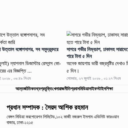
 উত্তাল বঙ্গোপসাগর, সব সমুদ্রবন্দরে
সাগরে গভীর নিম্নচাপ, ঢাকাসহ সারাদেশ
পারে টানা ৫ দিন
লাই) ন্যাশনাল ডিজাস্টার রেসপন্স কো-
অনেক জায়গায় ভারী বজ্রবৃষ্টির দেখাও
ারের এর বিজ্ঞপ্তি ...
৫ দিন।
াই ২০২৬ , ০৬:৪৯ পিএম
সোমবার, ২৭ জুলাই ২০২৬ , ০১:২৭ পিএম
আন্তর্জাতিক
তথ্যপ্রযুক্তি
খেলা
রাজনীতি
প্রবাস
মিডিয়া
লাইফস্টাইল
শিক্ষা
প্রধান সম্পাদক : সৈয়দ আশিক রহমান
বেঙ্গল মিডিয়া করপোরেশন লিমিটেড,১০২ কাজী নজরুল ইসলাম
এভিনিউ কারওয়ান
বাজার, ঢাকা-১২১৫