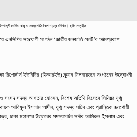
পাল্লী ডেভিড রাজু ও সদস্যসচিব কৈলাশ চন্দ্র রবিদাস। ছবি: সংগৃহীত
 নিয়ে এনসিপির সহযোগী সংগঠন ‘জাতীয় জনজাতি জোট’র আত্মপ্রকাশ
কা রিপোর্টার্স ইউনিটির (ডিআরইউ) ক্র্যাব মিলনায়তনে সংগঠনের উদ্বোধনী
 ও সংসদ সদস্য আখতার হোসেন, বিশেষ অতিথি হিসেবে সিনিয়র যুগ্ম
য়ক আরিফুল ইসলাম আদীব, যুগ্ম সদস্য সচিব এবং প্রান্তিক জনগোষ্ঠী
ুভ্র, ঢাকা মহানগর উত্তরের সদস্যসচিব সর্দার আমিরুল ইসলাম এবং