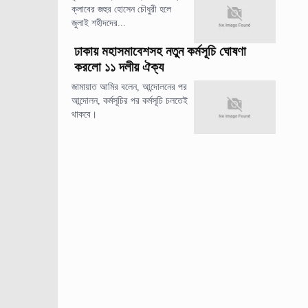
ক্লাবের জহুর হোসেন চৌধুরী হলে
জুলাই শহীদদের...
ঢাকায় মহাসমাবেশসহ নতুন কর্মসূচি ঘোষণা
করলো ১১ দলীয় ঐক্য
জামায়াত আমির বলেন, আন্দোলনের পর
আন্দোলন, কর্মসূচির পর কর্মসূচি চলতেই
থাকবে।