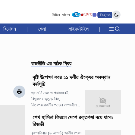
নির্বাচন
সর্বশেষ
LIVE
English
বিনোদন
|
খেলা
|
লাইফস্টাইল
|
রাজনীতি
এর পাঠক প্রিয়
বৃষ্টি উপেক্ষা করে ১১ দলীয় ঐক্যের অবস্থান
কর্মসূচি
জ্বালানি তেল ও গ্যাসসংকট,
বিদ্যুতের ভূতুড়ে বিল,
নিত্যপ্রয়োজনীয় পণ্যের লাগামহীন...
শেখ হাসিনা ফিরলে দেশে রক্তগঙ্গা বয়ে যাবে:
রিজভী
বৃহস্পতিবার (৬ আগস্ট) জাতীয় প্রেস