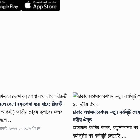
রলে দেশে রক্তগঙ্গা বয়ে যাবে: রিজভী
৬ আগস্ট) জাতীয় প্রেস ক্লাবের জহুর
ঢাকায় মহাসমাবেশসহ নতুন কর্মসূচি ঘ
দলীয় ঐক্য
হলে ...
জামায়াত আমির বলেন, আন্দোলনের পর 
 আগস্ট ২০২৬ , ০৩:৫২ পিএম
কর্মসূচির পর কর্মসূচি চলতেই ...