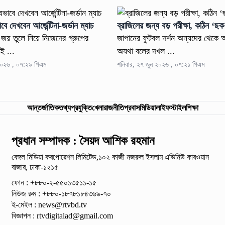
 দেখবেন আর্জেন্টিনা-জর্ডান ম্যাচ
ব্রাজিলের জন্য বড় পরীক্ষা, কঠিন ‘ছ
া জয় তুলে নিয়ে নিজেদের গ্রুপের
জাপানের ফুটবল দর্শন অন্যদের থেকে 
ই ...
অযথা বলের দখল ...
২০২৬ , ০৭:২৯ পিএম
শনিবার, ২৭ জুন ২০২৬ , ০৭:২১ পিএম
আন্তর্জাতিক
তথ্যপ্রযুক্তি
খেলা
রাজনীতি
প্রবাস
মিডিয়া
লাইফস্টাইল
শিক্ষা
প্রধান সম্পাদক : সৈয়দ আশিক রহমান
বেঙ্গল মিডিয়া করপোরেশন লিমিটেড,১০২ কাজী নজরুল ইসলাম
এভিনিউ কারওয়ান
বাজার, ঢাকা-১২১৫
ফোন : +৮৮০-২-৫৫০১৩৫১১-১৫
নিউজ রুম : +৮৮০-১৮৭৮১৮৪৩৬৯-৭০
ই-মেইল :
news@rtvbd.tv
বিজ্ঞাপন :
rtvdigitalad@gmail.com