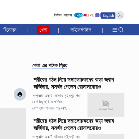
নির্বাচন
সর্বশেষ
LIVE
English
বিনোদন
|
খেলা
|
লাইফস্টাইল
|
খেলা
এর পাঠক প্রিয়
শরীরের গঠন নিয়ে সমালোচকদের কড়া জবাব
জর্জিনার, সমর্থন পেলেন রোনালদোরও
সম্প্রতি একটি নৌকায় সুইমসুট পরা
বেশকিছু ছবি সামাজিক
যোগাযোগমাধ্যমে প্রকাশ...
শরীরের গঠন নিয়ে সমালোচকদের কড়া জবাব
জর্জিনার, সমর্থন পেলেন রোনালদোরও
সম্প্রতি একটি নৌকায় সুইমসুট পরা