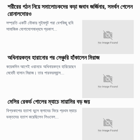
শরীরের গঠন নিয়ে সমালোচকদের কড়া জবাব জর্জিনার, সমর্থন পেলেন
রোনালদোরও
সম্প্রতি একটি নৌকায় সুইমসুট পরা বেশকিছু ছবি
সামাজিক যোগাযোগমাধ্যমে প্রকাশ...
অধিনায়কত্ব হারানোর পর সেঞ্চুরি হাঁকালেন মিরাজ
কয়েকদিন আগেই ওয়ানডে অধিনায়কত্ব হারিয়েছেন
মেহেদী হাসান মিরাজ। তার পারফরম্যান্স...
মেসির রেকর্ড গোলের ম্যাচে মায়ামির বড় জয়
বিশ্বকাপের হতাশা ভুলে ক্লাবের ফিরে প্রথম ম্যাচে
ভক্তদের হতাশ করেছিলেন লিওনেল...