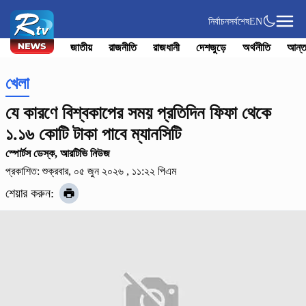
নির্বাচন
সর্বশেষ
EN
জাতীয়
রাজনীতি
রাজধানী
দেশজুড়ে
অর্থনীতি
আন্ত
খেলা
যে কারণে বিশ্বকাপের সময় প্রতিদিন ফিফা থেকে
১.১৬ কোটি টাকা পাবে ম্যানসিটি
স্পোর্টস ডেস্ক, আরটিভি নিউজ
প্রকাশিত: শুক্রবার, ০৫ জুন ২০২৬ , ১১:২২ পিএম
শেয়ার করুন: