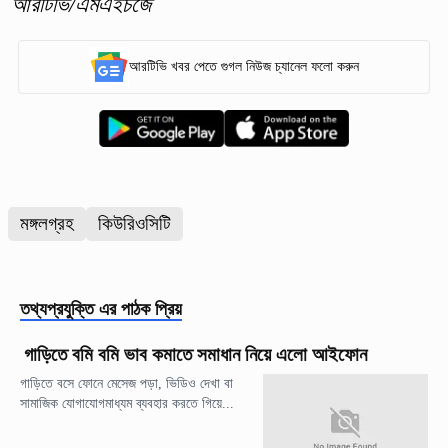
আরটিভি/এমএইচজে
আরটিভি খবর পেতে গুগল নিউজ চ্যানেল ফলো করুন
মঙ্গলগ্রহ
কিউরিওসিটি
তথ্যপ্রযুক্তি
এর পাঠক প্রিয়
গাড়িতে বমি বমি ভাব কমাতে সমাধান নিয়ে এলো আইফোন
গাড়িতে বসে ফোনে মেসেজ পড়া, ভিডিও দেখা বা
সামাজিক যোগাযোগমাধ্যম ব্যবহার করতে গিয়ে...