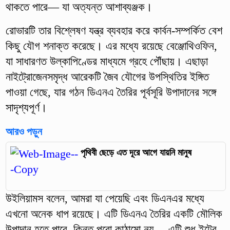
থাকতে পারে— যা অত্যন্ত আশাব্যঞ্জক।
রোভারটি তার বিশ্লেষণ যন্ত্র ব্যবহার করে কার্বন-সম্পর্কিত বেশ
কিছু যৌগ শনাক্ত করেছে। এর মধ্যে রয়েছে বেঞ্জোথিওফিন,
যা সাধারণত উল্কাপিণ্ডের মাধ্যমে গ্রহে পৌঁছায়। এছাড়া
নাইট্রোজেনসমৃদ্ধ আরেকটি জৈব যৌগের উপস্থিতির ইঙ্গিত
পাওয়া গেছে, যার গঠন ডিএনএ তৈরির পূর্বসূরি উপাদানের সঙ্গে
সাদৃশ্যপূর্ণ।
আরও পড়ুন
পৃথিবী ছেড়ে এত দূরে আগে যায়নি মানুষ
উইলিয়ামস বলেন, আমরা যা পেয়েছি এবং ডিএনএর মধ্যে
এখনো অনেক ধাপ রয়েছে। এটি ডিএনএ তৈরির একটি মৌলিক
উপাদান হতে পারে, কিন্তু পুরো কাঠামো নয়— এটি শুধু ইটের