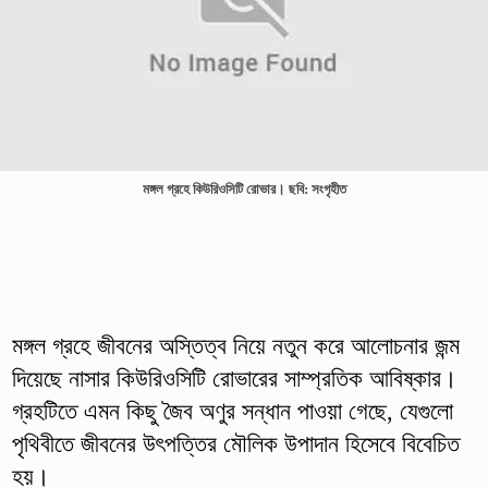
মঙ্গল গ্রহে কিউরিওসিটি রোভার। ছবি: সংগৃহীত
মঙ্গল গ্রহে জীবনের অস্তিত্ব নিয়ে নতুন করে আলোচনার জন্ম
দিয়েছে নাসার কিউরিওসিটি রোভারের সাম্প্রতিক আবিষ্কার।
গ্রহটিতে এমন কিছু জৈব অণুর সন্ধান পাওয়া গেছে, যেগুলো
পৃথিবীতে জীবনের উৎপত্তির মৌলিক উপাদান হিসেবে বিবেচিত
হয়।