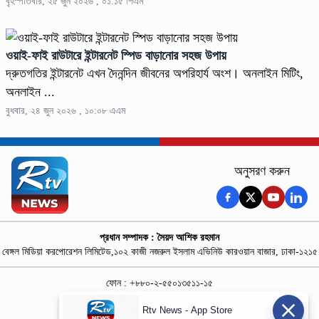
বৃহস্পতিবার, ২৫ জুন ২০২৬ , ০১:১৫ পিএম
ওয়াই-ফাই রাউটারে ইন্টারনেট স্পিড বাড়ানোর সহজ উপায়
দ্রুতগতির ইন্টারনেট এখন দৈনন্দিন জীবনের অপরিহার্য অংশ। অনলাইন মিটিং,
অনলাইন ...
বুধবার, ২৪ জুন ২০২৬ , ১০:০৮ এএম
অনুসরণ করুন
প্রধান সম্পাদক : সৈয়দ আশিক রহমান
বেঙ্গল মিডিয়া করপোরেশন লিমিটেড,১০২ কাজী নজরুল ইসলাম এভিনিউ কারওয়ান বাজার, ঢাকা-১২১৫
ফোন : +৮৮০-২-৫৫০১৩৫১১-১৫
নিউজ রুম : +৮৮০-১৮৭৮১৮৪৩৬৯-৭০
Rtv News - App Store
বিজ্ঞাপন :
rtvdigitalad@gmail.com