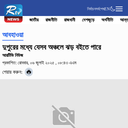
নির্বাচন
সর্বশেষ
EN
জাতীয়
রাজনীতি
রাজধানী
দেশজুড়ে
অর্থনীতি
আন্ত
আবহাওয়া
দুপুরের মধ্যে যেসব অঞ্চলে ঝড় বইতে পারে
আরটিভি নিউজ
প্রকাশিত: রোববার, ০৬ জুলাই ২০২৫ , ০৮:৪৩ এএম
শেয়ার করুন: