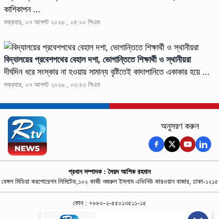
কাশিকাপন ...
শুক্রবার, ০৭ আগস্ট ২০২৬ , ০৪:০০ পিএম
বিদ্যালয়ের প্রবেশপথের বেহাল দশা, ভোগান্তিতে শিক্ষার্থী ও স্থানীয়রা
দীর্ঘদিন ধরে সংস্কার না হওয়ায় সামান্য বৃষ্টিতেই কাদাপানিতে একাকার হয়ে ...
শুক্রবার, ০৭ আগস্ট ২০২৬ , ০৩:৫৩ পিএম
অনুসরণ করুন
প্রধান সম্পাদক : সৈয়দ আশিক রহমান
বেঙ্গল মিডিয়া করপোরেশন লিমিটেড,১০২ কাজী নজরুল ইসলাম এভিনিউ কারওয়ান বাজার, ঢাকা-১২১৫
ফোন : +৮৮০-২-৫৫০১৩৫১১-১৫
নিউজ রুম : +৮৮০-১৮৭৮১৮৪৩৬৯-৭০