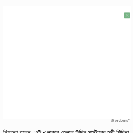
StoryLens™
নিহতরা হলেন- ওই এলাকার হেলাল উদ্দিন মাস্টারের স্ত্রী শিরিনা