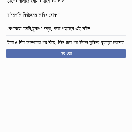
দেশের বাজারে সোনার দামে বড় লাফ
রাষ্ট্রপতি নির্বাচনের তারিখ ঘোষণা
বেপরোয়া ‘হানি ট্র্যাপ’ চক্র, কারা পড়ছেন এই ফাঁদে
টানা ৫ দিন অনশনের পর বিয়ে, তিন মাস পর মিলল মুন্নির ঝুলন্ত মরদেহ
সব খবর