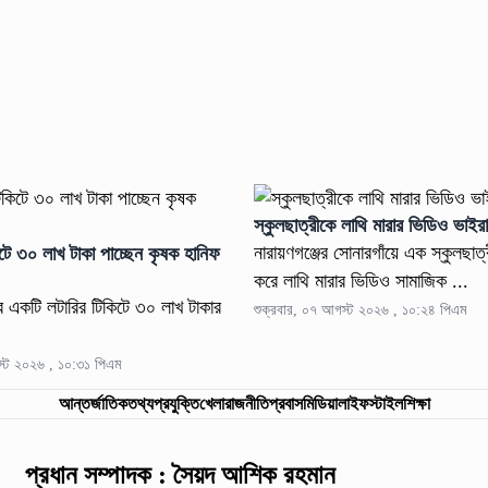
স্কুলছাত্রীকে লাথি মারার ভিডিও ভাইর
নারায়ণগঞ্জের সোনারগাঁয়ে এক স্কুলছাত্
টে ৩০ লাখ টাকা পাচ্ছেন কৃষক হানিফ
করে লাথি মারার ভিডিও সামাজিক ...
র একটি লটারির টিকিটে ৩০ লাখ টাকার
শুক্রবার, ০৭ আগস্ট ২০২৬ , ১০:২৪ পিএম
স্ট ২০২৬ , ১০:৩১ পিএম
আন্তর্জাতিক
তথ্যপ্রযুক্তি
খেলা
রাজনীতি
প্রবাস
মিডিয়া
লাইফস্টাইল
শিক্ষা
প্রধান সম্পাদক : সৈয়দ আশিক রহমান