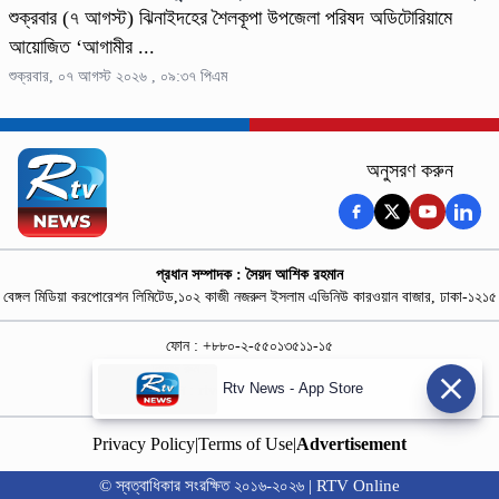
শুক্রবার (৭ আগস্ট) ঝিনাইদহের শৈলকূপা উপজেলা পরিষদ অডিটোরিয়ামে
আয়োজিত ‘আগামীর ...
শুক্রবার, ০৭ আগস্ট ২০২৬ , ০৯:৩৭ পিএম
অনুসরণ করুন
প্রধান সম্পাদক : সৈয়দ আশিক রহমান
বেঙ্গল মিডিয়া করপোরেশন লিমিটেড,১০২ কাজী নজরুল ইসলাম এভিনিউ কারওয়ান বাজার, ঢাকা-১২১৫
ফোন : +৮৮০-২-৫৫০১৩৫১১-১৫
নিউজ রুম : +৮৮০-১৮৭৮১৮৪৩৬৯-৭০
Rtv News - App Store
বিজ্ঞাপন :
rtvdigitalad@gmail.com
Privacy Policy
|
Terms of Use
|
Advertisement
© স্বত্বাধিকার সংরক্ষিত ২০১৬-২০২৬ | RTV Online