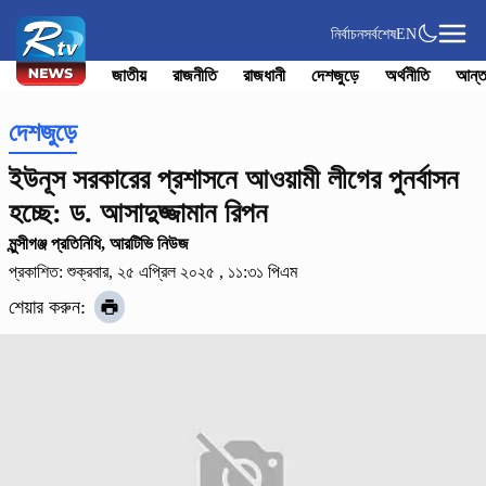
নির্বাচন
সর্বশেষ
EN
জাতীয়
রাজনীতি
রাজধানী
দেশজুড়ে
অর্থনীতি
আন্ত
দেশজুড়ে
ইউনূস সরকারের প্রশাসনে আওয়ামী লীগের পুনর্বাসন
হচ্ছে: ড. আসাদুজ্জামান রিপন
মুন্সীগঞ্জ প্রতিনিধি, আরটিভি নিউজ
প্রকাশিত: শুক্রবার, ২৫ এপ্রিল ২০২৫ , ১১:৩১ পিএম
শেয়ার করুন: