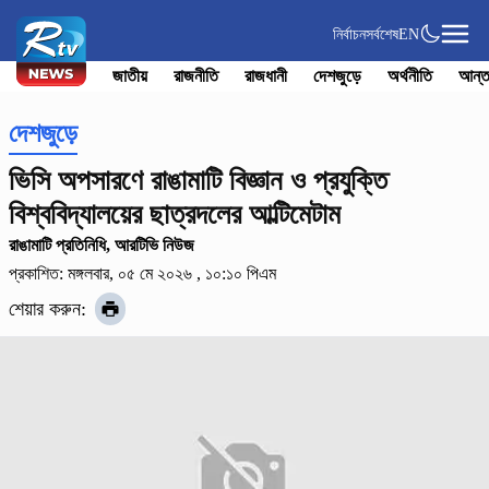
নির্বাচন
সর্বশেষ
EN
জাতীয়
রাজনীতি
রাজধানী
দেশজুড়ে
অর্থনীতি
আন্ত
দেশজুড়ে
ভিসি অপসারণে রাঙামাটি বিজ্ঞান ও প্রযুক্তি
বিশ্ববিদ্যালয়ের ছাত্রদলের আল্টিমেটাম
রাঙামাটি প্রতিনিধি, আরটিভি নিউজ
প্রকাশিত: মঙ্গলবার, ০৫ মে ২০২৬ , ১০:১০ পিএম
শেয়ার করুন: