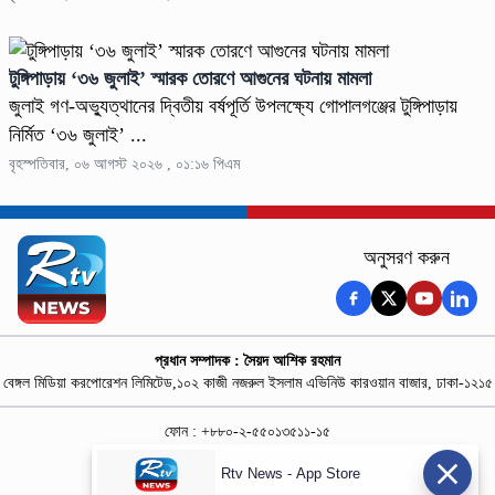
টুঙ্গিপাড়ায় ‘৩৬ জুলাই’ স্মারক তোরণে আগুনের ঘটনায় মামলা
জুলাই গণ-অভ্যুত্থানের দ্বিতীয় বর্ষপূর্তি উপলক্ষ্যে গোপালগঞ্জের টুঙ্গিপাড়ায়
নির্মিত ‘৩৬ জুলাই’ ...
বৃহস্পতিবার, ০৬ আগস্ট ২০২৬ , ০১:১৬ পিএম
অনুসরণ করুন
প্রধান সম্পাদক : সৈয়দ আশিক রহমান
বেঙ্গল মিডিয়া করপোরেশন লিমিটেড,১০২ কাজী নজরুল ইসলাম এভিনিউ কারওয়ান বাজার, ঢাকা-১২১৫
ফোন : +৮৮০-২-৫৫০১৩৫১১-১৫
নিউজ রুম : +৮৮০-১৮৭৮১৮৪৩৬৯-৭০
Rtv News - App Store
বিজ্ঞাপন :
rtvdigitalad@gmail.com