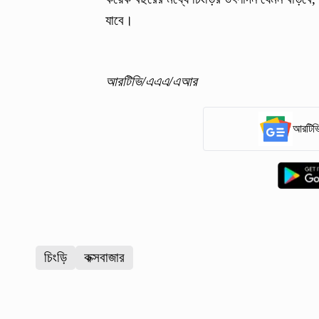
যাবে।
আরটিভি/এএএ/এআর
আরটিভি
চিংড়ি
কক্সবাজার