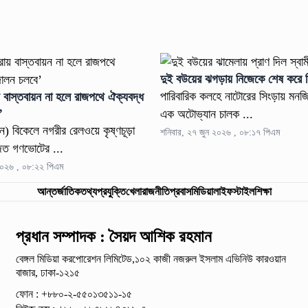
দুই বউয়ের ঝগড়ায় নিজেকে শেষ করে দি
পারিবারিক কলহে নাটোরের সিংড়ায় মনজ
 বাস্তবায়ন না হলে রাজপথে ঐক্যবদ্ধ
’
এক অটোভ্যান চালক ...
ন) বিকেলে নগরীর রেলওয়ে কৃষ্ণচূড়া
শনিবার, ২৭ জুন ২০২৬ , ০৮:১৭ পিএম
িত গণভোটের ...
২০২৬ , ০৮:২২ পিএম
আন্তর্জাতিক
তথ্যপ্রযুক্তি
খেলা
রাজনীতি
প্রবাস
মিডিয়া
লাইফস্টাইল
শিক্ষা
প্রধান সম্পাদক : সৈয়দ আশিক রহমান
বেঙ্গল মিডিয়া করপোরেশন লিমিটেড,১০২ কাজী নজরুল ইসলাম
এভিনিউ কারওয়ান
বাজার, ঢাকা-১২১৫
ফোন : +৮৮০-২-৫৫০১৩৫১১-১৫