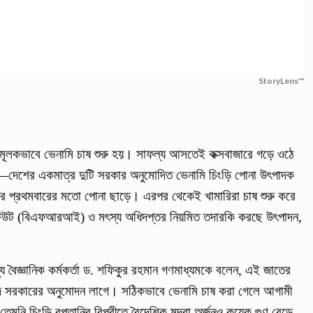
StoryLens™
ষামূলকভাবে ভেনামি চাষ শুরু হয়। সাফল্য আসতেই কক্সবাজারে গড়ে ওঠে
রি—দেশের একমাত্র দুটি সরকার অনুমোদিত ভেনামি চিংড়ি পোনা উৎপাদক
ারে প্রথমবারের মতো পোনা ছাড়ে। এরপর থেকেই খামারিরা চাষ শুরু করে
টিটিউট (বিএফআরআই) ও মৎস্য অধিদপ্তর নিয়মিত তদারকি করছে উৎপাদন,
মুখ্য বৈজ্ঞানিক কর্মকর্তা ড. শফিকুর রহমান গণমাধ্যমকে বলেন, এই জাতের
ে সরকারের অনুমোদন লাগে। সঠিকভাবে ভেনামি চাষ করা গেলে আগামী
েমনি চিংড়ি রপ্তানির বিপরীতে বৈদেশিক মুদ্রা অর্জনও কয়েক গুণ বেড়ে