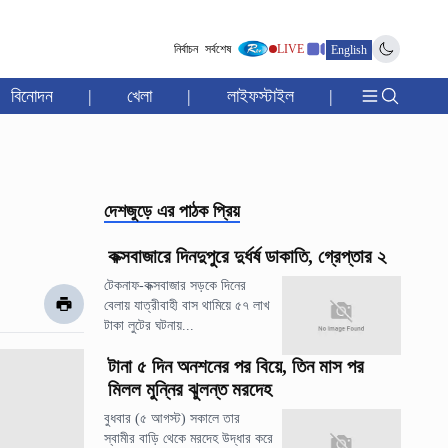
নির্বাচন
সর্বশেষ
LIVE
English
বিনোদন
|
খেলা
|
লাইফস্টাইল
|
দেশজুড়ে
এর পাঠক প্রিয়
কক্সবাজারে দিনদুপুরে দুর্ধর্ষ ডাকাতি, গ্রেপ্তার ২
টেকনাফ-কক্সবাজার সড়কে দিনের
বেলায় যাত্রীবাহী বাস থামিয়ে ৫৭ লাখ
টাকা লুটের ঘটনায়...
টানা ৫ দিন অনশনের পর বিয়ে, তিন মাস পর
মিলল মুন্নির ঝুলন্ত মরদেহ
বুধবার (৫ আগস্ট) সকালে তার
স্বামীর বাড়ি থেকে মরদেহ উদ্ধার করে