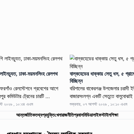
 লাইনচ্যুত, ঢাকা-ময়মনসিংহ রেলপথ
বাল্কহেডের ধাক্কায় সেতু ধস, ৫ গ্রা
বিচ্ছিন্ন
ফরগাঁও রেলস্টেশনে প্রবেশের আগে
বরিশালের বাকেরগঞ্জ উপজেলার চরাদী 
পুর কমিউটার ট্রেনের চারটি ...
বাজারসংলগ্ন একটি সেতুতে বালুবোঝাই 
গস্ট ২০২৬ , ১০:৩৪ এএম
শুক্রবার, ০৭ আগস্ট ২০২৬ , ১০:১০ এএম
আন্তর্জাতিক
তথ্যপ্রযুক্তি
খেলা
রাজনীতি
প্রবাস
মিডিয়া
লাইফস্টাইল
শিক্ষা