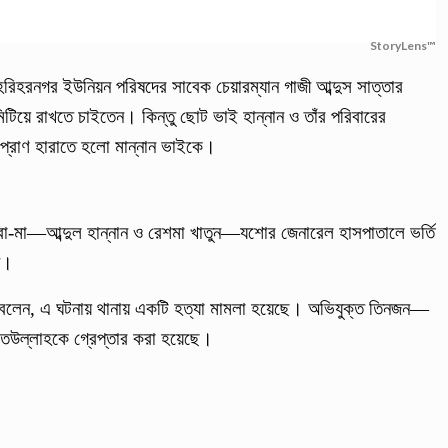
StoryLens™
রিহরনগর ইউনিয়ন পরিষদের সাবেক চেয়ারম্যান গাজী আব্দুস সাত্তার
িটিয়ে রাখতে চাইতেন। কিন্তু ছোট ভাই হান্নান ও তাঁর পরিবারের
 প্রাণ হারাতে হলো মান্নান ভাইকে।
া-মা—আব্দুল হান্নান ও রেশমা খাতুন—যশোর জেনারেল হাসপাতালে ভর্তি
ন।
ান বলেন, এ ঘটনায় থানায় একটি হত্যা মামলা হয়েছে। অভিযুক্ত তিনজন—
রহমতউল্লাহকে গ্রেপ্তার করা হয়েছে।