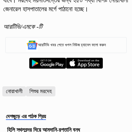
যাবে। মরদেহ ময়নাতদন্তের জন্য ২৫০ শয্যা বিশিষ্ট নোয়াখালী
জেনারেল হাসপাতালের মর্গে পাঠানো হচ্ছে।
আরটিভি/এমকে -টি
আরটিভি খবর পেতে গুগল নিউজ চ্যানেল ফলো করুন
নোয়াখালী
শিশুর মরদেহ
দেশজুড়ে
এর পাঠক প্রিয়
হিলি স্থলবন্দর দিয়ে আমদানি-রপ্তানি বন্ধ