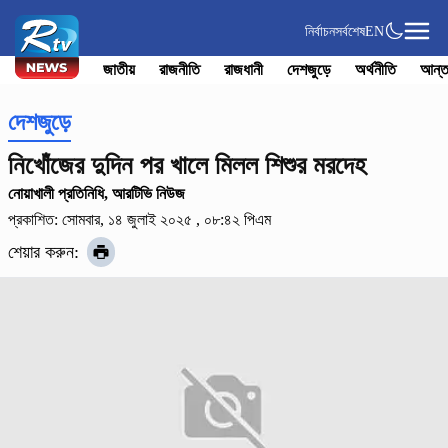
নির্বাচন
সর্বশেষ
EN
জাতীয়
রাজনীতি
রাজধানী
দেশজুড়ে
অর্থনীতি
আন্ত
দেশজুড়ে
নিখোঁজের দুদিন পর খালে মিলল শিশুর মরদেহ
নোয়াখালী প্রতিনিধি, আরটিভি নিউজ
প্রকাশিত: সোমবার, ১৪ জুলাই ২০২৫ , ০৮:৪২ পিএম
শেয়ার করুন: