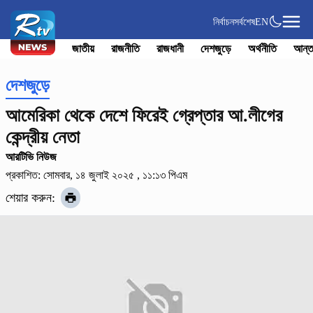
নির্বাচন
সর্বশেষ
EN
জাতীয়
রাজনীতি
রাজধানী
দেশজুড়ে
অর্থনীতি
আন্ত
দেশজুড়ে
আমেরিকা থেকে দেশে ফিরেই গ্রেপ্তার আ.লীগের
কেন্দ্রীয় নেতা
আরটিভি নিউজ
প্রকাশিত: সোমবার, ১৪ জুলাই ২০২৫ , ১১:১৩ পিএম
শেয়ার করুন: