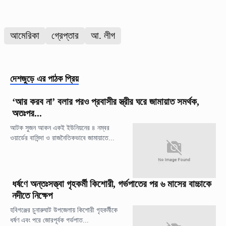
আমেরিকা
গ্রেপ্তার
আ. লীগ
দেশজুড়ে
এর পাঠক প্রিয়
‘আর করব না’ বলার পরও প্রবাসীর স্ত্রীর ঘরে জামায়াত সমর্থক,
অতঃপর...
আটক সুজন আকন একই ইউনিয়নের ৪ নম্বর
ওয়ার্ডের বাসিন্দা ও রাজনৈতিকভাবে জামায়াতে...
ধর্ষণে অন্তঃসত্ত্বা গৃহকর্মী কিশোরী, গর্ভপাতের পর ৬ মাসের বাচ্চাকে
নদীতে নিক্ষেপ
হবিগঞ্জের চুনারুঘাট উপজেলায় কিশোরী গৃহকর্মীকে
ধর্ষণ এবং পরে জোরপূর্বক গর্ভপাত...