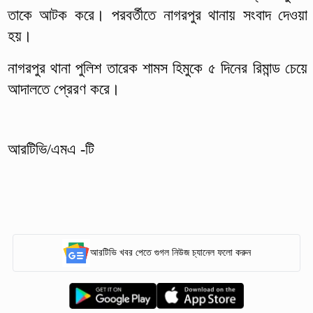
তাকে আটক করে। পরবর্তীতে নাগরপুর থানায় সংবাদ দেওয়া
হয়।
নাগরপুর থানা পুলিশ তারেক শামস হিমুকে ৫ দিনের রিমান্ড চেয়ে
আদালতে প্রেরণ করে।
আরটিভি/এমএ -টি
আরটিভি খবর পেতে গুগল নিউজ চ্যানেল ফলো করুন