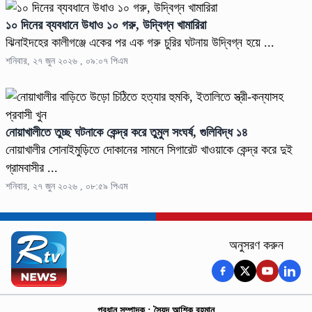
১০ দিনের ব্যবধানে উধাও ১০ গরু, উদ্বিগ্ন খামারিরা
ঝিনাইদহের কালীগঞ্জে একের পর এক গরু চুরির ঘটনায় উদ্বিগ্ন হয়ে ...
শনিবার, ২৭ জুন ২০২৬ , ০৯:০৭ পিএম
নোয়াখালীতে তুচ্ছ ঘটনাকে কেন্দ্র করে তুমুল সংঘর্ষ, গুলিবিদ্ধ ১৪
নোয়াখালীর সোনাইমুড়িতে দোকানের সামনে সিগারেট খাওয়াকে কেন্দ্র করে দুই
গ্রামবাসীর ...
শনিবার, ২৭ জুন ২০২৬ , ০৮:৫৯ পিএম
অনুসরণ করুন
প্রধান সম্পাদক : সৈয়দ আশিক রহমান