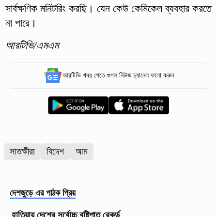
সার্বক্ষণিক মনিটরিং করছি। যেন কেউ কেমিকেল ব্যবহার করতে
না পারে।
আরটিভি/এমএম
আরটিভি খবর পেতে গুগল নিউজ চ্যানেল ফলো করুন
সাতক্ষীরা
বিদেশ
আম
দেশজুড়ে
এর পাঠক প্রিয়
হাতিয়ায় দেশের সর্বোচ্চ বৃষ্টিপাত রেকর্ড