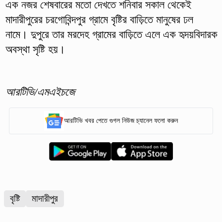
এক নজর শেষবারের মতো দেখতে শনিবার সকাল থেকেই
মাদারীপুরের চরগোবিন্দপুর গ্রামে বৃষ্টির বাড়িতে মানুষের ঢল
নামে। দুপুরে তার মরদেহ গ্রামের বাড়িতে এলে এক হৃদয়বিদারক
অবস্থা সৃষ্টি হয়।
আরটিভি/এমএইচজে
আরটিভি খবর পেতে গুগল নিউজ চ্যানেল ফলো করুন
বৃষ্টি
মাদারীপুর