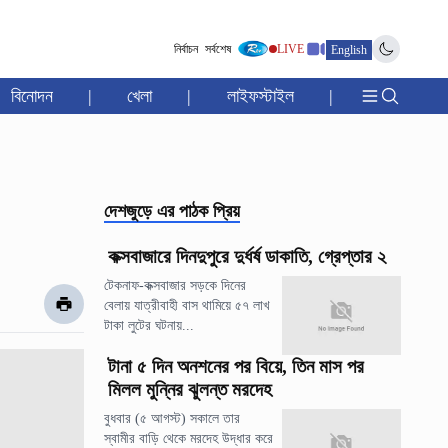
নির্বাচন
সর্বশেষ
LIVE
English
বিনোদন
|
খেলা
|
লাইফস্টাইল
|
দেশজুড়ে
এর পাঠক প্রিয়
কক্সবাজারে দিনদুপুরে দুর্ধর্ষ ডাকাতি, গ্রেপ্তার ২
টেকনাফ-কক্সবাজার সড়কে দিনের
বেলায় যাত্রীবাহী বাস থামিয়ে ৫৭ লাখ
টাকা লুটের ঘটনায়...
টানা ৫ দিন অনশনের পর বিয়ে, তিন মাস পর
মিলল মুন্নির ঝুলন্ত মরদেহ
বুধবার (৫ আগস্ট) সকালে তার
স্বামীর বাড়ি থেকে মরদেহ উদ্ধার করে