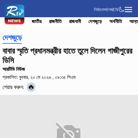
নির্বাচন
সর্বশেষ
EN
জাতীয়
রাজনীতি
রাজধানী
দেশজুড়ে
অর্থনীতি
আন্ত
দেশজুড়ে
বাবার স্মৃতি প্রধানমন্ত্রীর হাতে তুলে দিলেন গাজীপুরের
ডিসি
আরটিভি নিউজ
প্রকাশিত: বুধবার, ২০ মে ২০২৬ , ০৯:৩৫ পিএম
শেয়ার করুন: