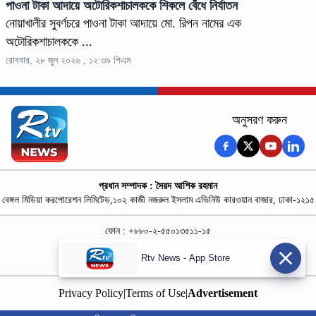
পাওনা টাকা আদায়ে অটোরিকশাচালককে শিকলে বেঁধে নির্যাতন
নোয়াখালীর সুবর্ণচরে পাওনা টাকা আদায়ে মো. রিপন নামের এক
অটোরিকশাচালককে ...
রোববার, ২৮ জুন ২০২৬ , ১২:৩৯ পিএম
অনুসরণ করুন
প্রধান সম্পাদক : সৈয়দ আশিক রহমান
বেঙ্গল মিডিয়া করপোরেশন লিমিটেড,১০২ কাজী নজরুল ইসলাম এভিনিউ কারওয়ান বাজার, ঢাকা-১২১৫
ফোন : +৮৮০-২-৫৫০১৩৫১১-১৫
নিউজ রুম : +৮৮০-১৮৭৮১৮৪৩৬৯-৭০
Rtv News - App Store
বিজ্ঞাপন :
rtvdigitalad@gmail.com
Privacy Policy
|
Terms of Use
|
Advertisement