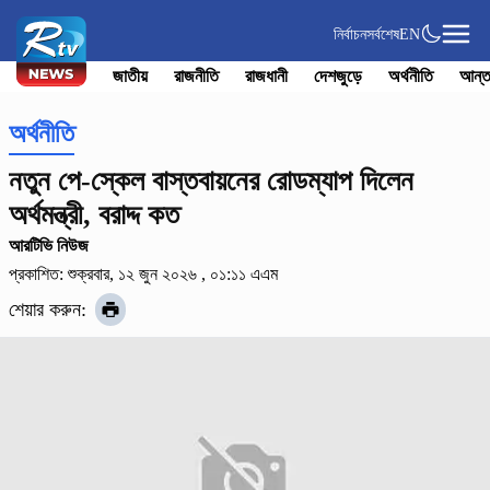
নির্বাচন
সর্বশেষ
EN
জাতীয়
রাজনীতি
রাজধানী
দেশজুড়ে
অর্থনীতি
আন্ত
অর্থনীতি
নতুন পে-স্কেল বাস্তবায়নের রোডম্যাপ দিলেন
অর্থমন্ত্রী, বরাদ্দ কত
আরটিভি নিউজ
প্রকাশিত: শুক্রবার, ১২ জুন ২০২৬ , ০১:১১ এএম
শেয়ার করুন: