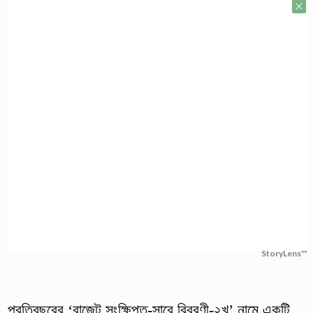
StoryLens™
প্রতিবছরের ‘বাজেট সংক্ষিপ্ত-সারে বিবরণী-২খ’ নামে একটি