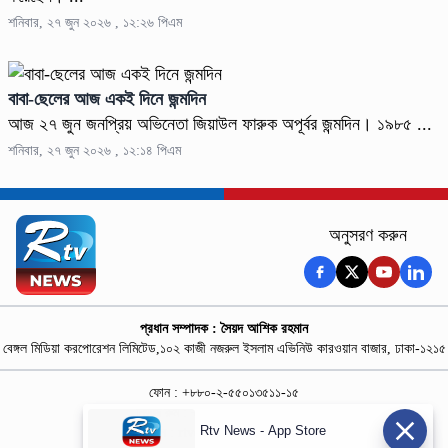
শনিবার, ২৭ জুন ২০২৬ , ১২:২৬ পিএম
বাবা-ছেলের আজ একই দিনে জন্মদিন
আজ ২৭ জুন জনপ্রিয় অভিনেতা জিয়াউল ফারুক অপূর্বর জন্মদিন। ১৯৮৫ ...
শনিবার, ২৭ জুন ২০২৬ , ১২:১৪ পিএম
অনুসরণ করুন
প্রধান সম্পাদক : সৈয়দ আশিক রহমান
বেঙ্গল মিডিয়া করপোরেশন লিমিটেড,১০২ কাজী নজরুল ইসলাম এভিনিউ কারওয়ান বাজার, ঢাকা-১২১৫
ফোন : +৮৮০-২-৫৫০১৩৫১১-১৫
নিউজ রুম : +৮৮০-১৮৭৮১৮৪৩৬৯-৭০
Rtv News - App Store
বিজ্ঞাপন :
rtvdigitalad@gmail.com