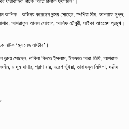
বারের ধারাবাহিক নাটক ‘অতি চালাক ফ্যামিলি’।
ন আশিক। অভিনয় করেছেন তন্ময় সোহেল, স্পর্শিয়া মীম, আশরাফ সুপ্ত,
মাসুম বাশার, আশরাফুল আলম সোহাগ, আলিফ চৌধুরী, সাইকা আহমেদ প্রমুখ।
িক নাটক ‘ম্যানেজ মাস্টার’।
েন তন্ময় সোহেল, নাবিলা বিনতে ইসলাম, ইফফাত আরা তিথি, আশরাফ
নীন, মাসুম বাশার, প্রাণ রায়, নরেশ ভূঁইয়া, তাবাসসুম মিথিলা, সঞ্জীব
ই’।