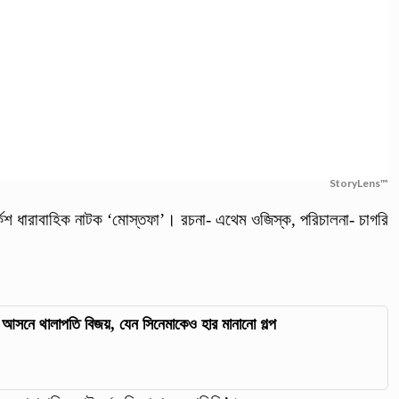
StoryLens™
র্কিশ ধারাবাহিক নাটক ‘মোস্তফা’। রচনা- এথেম ওজিস্ক, পরিচালনা- চাগরি
ীর আসনে থালাপতি বিজয়, যেন সিনেমাকেও হার মানানো গল্প