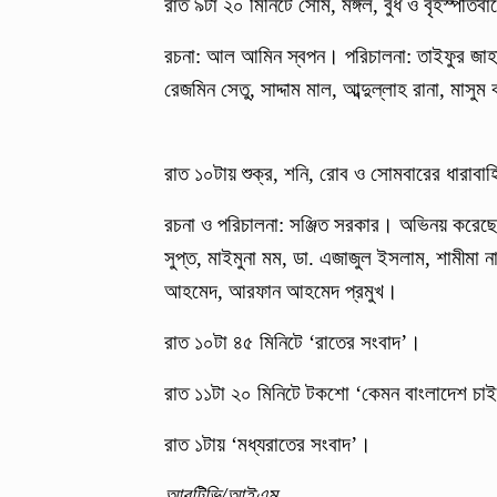
রাত ৯টা ২০ মিনিটে সোম, মঙ্গল, বুধ ও বৃহস্পতি
রচনা: আল আমিন স্বপন। পরিচালনা: তাইফুর জাহা
রেজমিন সেতু, সাদ্দাম মাল, আব্দুল্লাহ রানা, 
রাত ১০টায় শুক্র, শনি, রোব ও সোমবারের ধারাবাহ
রচনা ও পরিচালনা: সঞ্জিত সরকার। অভিনয় করেছ
সুপ্ত, মাইমুনা মম, ডা. এজাজুল ইসলাম, শামীমা নাজ
আহমেদ, আরফান আহমেদ প্রমুখ।
রাত ১০টা ৪৫ মিনিটে ‘রাতের সংবাদ’।
রাত ১১টা ২০ মিনিটে টকশো ‘কেমন বাংলাদেশ চা
রাত ১টায় ‘মধ্যরাতের সংবাদ’।
আরটিভি/আইএম