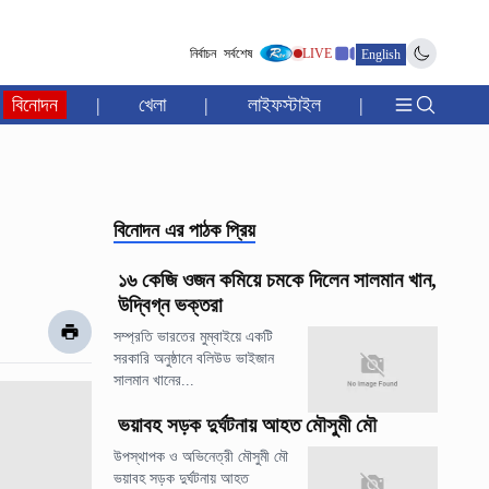
নির্বাচন
সর্বশেষ
LIVE
English
বিনোদন
|
খেলা
|
লাইফস্টাইল
|
বিনোদন
এর পাঠক প্রিয়
১৬ কেজি ওজন কমিয়ে চমকে দিলেন সালমান খান,
উদ্বিগ্ন ভক্তরা
সম্প্রতি ভারতের মুম্বাইয়ে একটি
সরকারি অনুষ্ঠানে বলিউড ভাইজান
সালমান খানের...
ভয়াবহ সড়ক দুর্ঘটনায় আহত মৌসুমী মৌ
উপস্থাপক ও অভিনেত্রী মৌসুমী মৌ
ভয়াবহ সড়ক দুর্ঘটনায় আহত