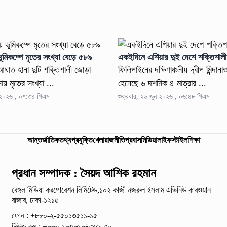
ভূমিকম্পে মৃতের সংখ্যা বেড়ে ৫৮৯
একইদিনে এশিয়ার দুই দেশে শক্তিশালী 
আঘাত হানা দুটি শক্তিশালী জোড়া
ফিলিপাইনের দক্ষিণাঞ্চলীয় দ্বীপ মিন্দা
ায় মৃতের সংখ্যা ...
হেনেছে ৬ দশমিক ৪ মাত্রার ...
ন ২০২৬ , ০৭:৩৪ পিএম
শুক্রবার, ২৬ জুন ২০২৬ , ০৬:৪৮ পিএম
আন্তর্জাতিক
তথ্যপ্রযুক্তি
খেলা
রাজনীতি
প্রবাস
মিডিয়া
লাইফস্টাইল
শিক্ষা
প্রধান সম্পাদক : সৈয়দ আশিক রহমান
বেঙ্গল মিডিয়া করপোরেশন লিমিটেড,১০২ কাজী নজরুল ইসলাম
এভিনিউ কারওয়ান
বাজার, ঢাকা-১২১৫
ফোন : +৮৮০-২-৫৫০১৩৫১১-১৫
নিউজ রুম : +৮৮০-১৮৭৮১৮৪৩৬৯-৭০