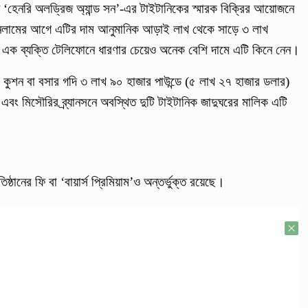
ঠান ‘হেনরি অলড্রিজ অ্যান্ড সন’-এর টাইটানিকের স্মারক বিক্রির আয়োজনে
ু। নিলামের আগে এটির দাম আনুমানিক আড়াই লাখ থেকে সাড়ে ৩ লাখ
িচয় এক ব্যক্তি টেলিফোনে ধারণার চেয়েও অনেক বেশি দামে এটি কিনে নেন।
ুশন বা বসার গদি ৩ লাখ ৯০ হাজার পাউন্ডে (৫ লাখ ২৭ হাজার ডলার)
জ এবং মিসৌরির ব্র্যানসনে অবস্থিত দুটি টাইটানিক জাদুঘরের মালিক এটি
ষ্ঠানের ফি বা ‘বায়ার্স প্রিমিয়াম’ও অন্তর্ভুক্ত রয়েছে।