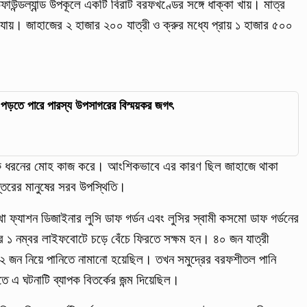
িউফাউন্ডল্যান্ড উপকূলে একটি বিরাট বরফখণ্ডের সঙ্গে ধাক্কা খায়। মাত্র
 যায়। জাহাজের ২ হাজার ২০০ যাত্রী ও ক্রুর মধ্যে প্রায় ১ হাজার ৫০০
িতে পড়তে পারে পারস্য উপসাগরের বিস্ময়কর জগৎ
 এক ধরনের মোহ কাজ করে। আংশিকভাবে এর কারণ ছিল জাহাজে থাকা
্তরের মানুষের সরব উপস্থিতি।
া ফ্যাশন ডিজাইনার লুসি ডাফ গর্ডন এবং লুসির স্বামী কসমো ডাফ গর্ডনের
র ১ নম্বর লাইফবোটে চড়ে বেঁচে ফিরতে সক্ষম হন। ৪০ জন যাত্রী
 ১২ জন নিয়ে পানিতে নামানো হয়েছিল। তখন সমুদ্রের বরফশীতল পানি
ীতে এ ঘটনাটি ব্যাপক বিতর্কের জন্ম দিয়েছিল।