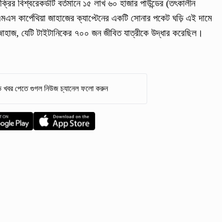
িক্রির বিশ্বরেকর্ডটি বর্তমানে ১৫ লাখ ৬০ হাজার পাউন্ডের (তৎকালীন
স কার্পেথিয়া জাহাজের ক্যাপ্টেনের একটি সোনার পকেট ঘড়ি এই দামে
ী জাহাজ, যেটি টাইটানিকের ৭০০ জন জীবিত যাত্রীকে উদ্ধার করেছিল।
 খবর পেতে গুগল নিউজ চ্যানেল ফলো করুন