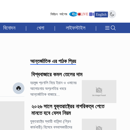
নির্বাচন
সর্বশেষ
LIVE
English
বিনোদন
|
খেলা
|
লাইফস্টাইল
|
আন্তর্জাতিক
এর পাঠক প্রিয়
বিশ্ববাজারে কমল তেলের দাম
হরমুজ প্রণালি নিয়ে ইরান ও ওমানের
আলোচনায় অগ্রগতির খবরে
আন্তর্জাতিক বাজারে...
২০২৬ সালে যুক্তরাষ্ট্রের নাগরিকত্ব পেতে
মানতে হবে যেসব নিয়ম
যুক্তরাষ্ট্রে স্থায়ী বাসিন্দা (গ্রিন
কার্ডধারী) হিসেবে বসবাসকারীদের