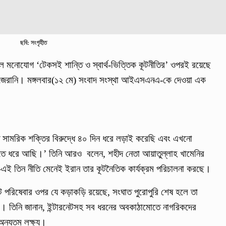
ছবি: সংগৃহীত
মূল মনোযোগ ‘টেকসই শান্তি ও স্বার্থ-ভিত্তিক কূটনীতির’ ওপরই রয়েছে
াজেরানি। মঙ্গলবার(১২ মে) সংবাদ সংস্থা আইএসএনএ-কে দেওয়া এক
্ঠ সামরিক শক্তির বিরুদ্ধে ৪০ দিন ধরে লড়াই করেছি এবং এখনো
হাতে ধরে আছি।’ তিনি আরও বলেন, শহীদ নেতা আয়াতুল্লাহ খামেনির
া—এই তিন নীতি মেনেই ইরান তার কূটনৈতিক কার্যক্রম পরিচালনা করছে।
ারনেট পরিষেবার ওপর যে কড়াকড়ি রয়েছে, সংঘাত পুরোপুরি শেষ হলে তা
ত্র। তিনি জানান, ইন্টারনেটসহ সব ধরনের অবকাঠামোতে নাগরিকদের
 অন্যতম লক্ষ্য।