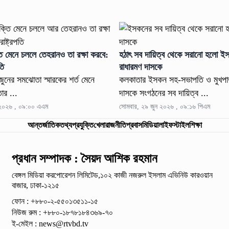
ুক্তি মেনে চললে তেহরানও তা রক্ষা করবে:
হঠাৎ সব দায়িত্ব থেকে সরানো হলো ই
রপতি
রাধারমণ দাসকে
৮ জুনের সমঝোতা স্মারকের শর্ত মেনে
কলকাতার ইসকন সহ-সভাপতি ও মুখপাত
ার ...
দাসকে সংগঠনের সব দায়িত্ব ...
ন ২০২৬ , ০৯:০০ এএম
সোমবার, ২৯ জুন ২০২৬ , ০৯:১৬ পিএম
আন্তর্জাতিক
তথ্যপ্রযুক্তি
খেলা
রাজনীতি
প্রবাস
মিডিয়া
লাইফস্টাইল
শিক্ষা
প্রধান সম্পাদক : সৈয়দ আশিক রহমান
বেঙ্গল মিডিয়া করপোরেশন লিমিটেড,১০২ কাজী নজরুল ইসলাম
এভিনিউ কারওয়ান
বাজার, ঢাকা-১২১৫
ফোন : +৮৮০-২-৫৫০১৩৫১১-১৫
নিউজ রুম : +৮৮০-১৮৭৮১৮৪৩৬৯-৭০
ই-মেইল :
news@rtvbd.tv