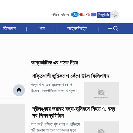
নির্বাচন
সর্বশেষ
LIVE
English
বিনোদন
|
খেলা
|
লাইফস্টাইল
|
আন্তর্জাতিক
এর পাঠক প্রিয়
শক্তিশালী ভূমিকম্পে কেঁপে উঠল ফিলিপাইন
শক্তিশালী এক ভূমিকম্পে কেঁপে
উঠেছে ফিলিপাইনের দক্ষিণ উপকূল।
শ্রীলঙ্কায় ভয়াবহ বন্যা-ভূমিধসে নিহত ৭, বন্ধ
সব শিক্ষাপ্রতিষ্ঠান
টানা ভারী বৃষ্টিতে সৃষ্ট বন্যা ও ভূমিধসে
শ্রীলঙ্কায় অন্তত সাতজনের মৃত্যু