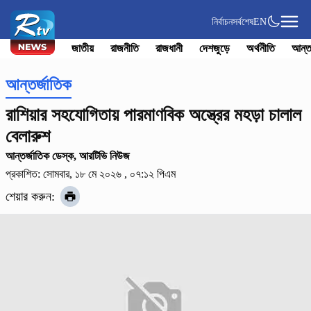
নির্বাচন
সর্বশেষ
EN
জাতীয়
রাজনীতি
রাজধানী
দেশজুড়ে
অর্থনীতি
আন্ত
আন্তর্জাতিক
রাশিয়ার সহযোগিতায় পারমাণবিক অস্ত্রের মহড়া চালাল
বেলারুশ
আন্তর্জাতিক ডেস্ক, আরটিভি নিউজ
প্রকাশিত: সোমবার, ১৮ মে ২০২৬ , ০৭:১২ পিএম
শেয়ার করুন: