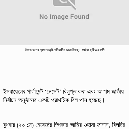
ইসরায়েলের প্রধানমন্ত্রী বেনিয়ামিন নেতানিয়াহু। ফাইল ছবি:এএফপি
ইসরায়েলের পার্লামেন্ট ‘নেসেট’ বিলুপ্ত করা এবং আগাম জাতীয়
নির্বাচন অনুষ্ঠানের একটি প্রাথমিক বিল পাস হয়েছে।
বুধবার (২০ মে) নেসেটের স্পিকার আমির ওহানা জানান, বিলটির