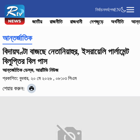
নির্বাচন
সর্বশেষ
EN
জাতীয়
রাজনীতি
রাজধানী
দেশজুড়ে
অর্থনীতি
আন্ত
আন্তর্জাতিক
বিদায়ঘণ্টা বাজছে নেতানিয়াহুর, ইসরায়েলি পার্লামেন্ট
বিলুপ্তির বিল পাস
আন্তর্জাতিক ডেস্ক, আরটিভি নিউজ
প্রকাশিত: বুধবার, ২০ মে ২০২৬ , ০৮:০৩ পিএম
শেয়ার করুন: