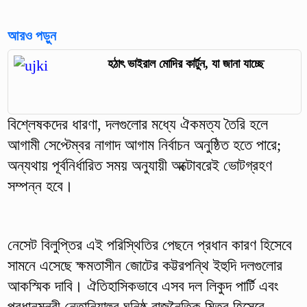
আরও পড়ুন
হঠাৎ ভাইরাল মোদির কার্টুন, যা জানা যাচ্ছে
বিশ্লেষকদের ধারণা, দলগুলোর মধ্যে ঐকমত্য তৈরি হলে
আগামী সেপ্টেম্বর নাগাদ আগাম নির্বাচন অনুষ্ঠিত হতে পারে;
অন্যথায় পূর্বনির্ধারিত সময় অনুযায়ী অক্টোবরেই ভোটগ্রহণ
সম্পন্ন হবে।
নেসেট বিলুপ্তির এই পরিস্থিতির পেছনে প্রধান কারণ হিসেবে
সামনে এসেছে ক্ষমতাসীন জোটের কট্টরপন্থি ইহুদি দলগুলোর
আকস্মিক দাবি। ঐতিহাসিকভাবে এসব দল লিকুদ পার্টি এবং
প্রধানমন্ত্রী নেতানিয়াহুর ঘনিষ্ঠ রাজনৈতিক মিত্র হিসেবে