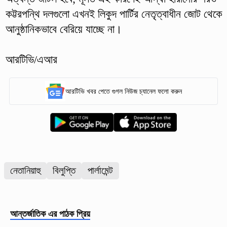
কট্টরপন্থি দলগুলো এখনই লিকুদ পার্টির নেতৃত্বাধীন জোট থেকে
আনুষ্ঠানিকভাবে বেরিয়ে যাচ্ছে না।
আরটিভি/এআর
আরটিভি খবর পেতে গুগল নিউজ চ্যানেল ফলো করুন
নেতানিয়াহু
বিলুপ্তি
পার্লামেন্ট
আন্তর্জাতিক
এর পাঠক প্রিয়