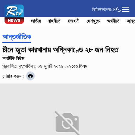
নির্বাচন
সর্বশেষ
EN
জাতীয়
রাজনীতি
রাজধানী
দেশজুড়ে
অর্থনীতি
আন্ত
আন্তর্জাতিক
চীনে জুতা কারখানায় অগ্নিকাণ্ডে ২৮ জন নিহত
আরটিভি নিউজ
প্রকাশিত: বৃহস্পতিবার, ০৯ জুলাই ২০২৬ , ০৯:৩৩ পিএম
শেয়ার করুন: