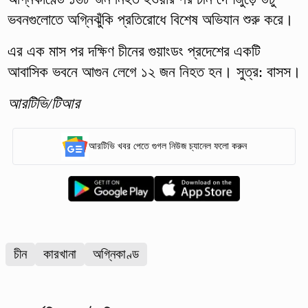
ভবনগুলোতে অগ্নিঝুঁকি প্রতিরোধে বিশেষ অভিযান শুরু করে।
এর এক মাস পর দক্ষিণ চীনের গুয়াংডং প্রদেশের একটি
আবাসিক ভবনে আগুন লেগে ১২ জন নিহত হন। সুত্র: বাসস।
আরটিভি/টিআর
আরটিভি খবর পেতে গুগল নিউজ চ্যানেল ফলো করুন
চীন
কারখানা
অগ্নিকাণ্ড