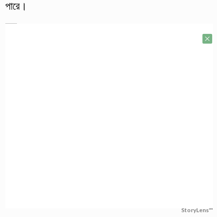
পারে।
StoryLens™