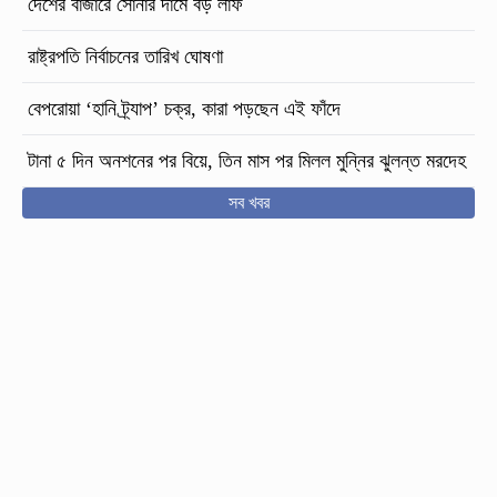
দেশের বাজারে সোনার দামে বড় লাফ
রাষ্ট্রপতি নির্বাচনের তারিখ ঘোষণা
বেপরোয়া ‘হানি ট্র্যাপ’ চক্র, কারা পড়ছেন এই ফাঁদে
টানা ৫ দিন অনশনের পর বিয়ে, তিন মাস পর মিলল মুন্নির ঝুলন্ত মরদেহ
সব খবর