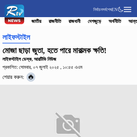
নির্বাচন
সর্বশেষ
EN
জাতীয়
রাজনীতি
রাজধানী
দেশজুড়ে
অর্থনীতি
আন্ত
লাইফস্টাইল
মোজা ছাড়া জুতা, হতে পারে মারাত্মক ক্ষতি!
লাইফস্টাইল ডেস্ক, আরটিভি নিউজ
প্রকাশিত: সোমবার, ০৭ জুলাই ২০২৫ , ১০:৫৫ এএম
শেয়ার করুন: