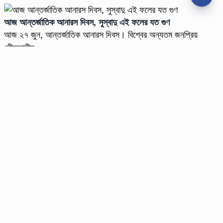
আজ আন্তর্জাতিক আনারস দিবস, সুস্বাদু এই ফলের যত গুণ
আজ ২৭ জুন, আন্তর্জাতিক আনারস দিবস। বিশ্বের অন্যতম জনপ্রিয়
গ্রীষ্মকালীন ...
শনিবার, ২৭ জুন ২০২৬ , ১০:০৫ এএম
অনুসরণ করুন
প্রধান সম্পাদক : সৈয়দ আশিক রহমান
বেঙ্গল মিডিয়া করপোরেশন লিমিটেড,১০২ কাজী নজরুল ইসলাম এভিনিউ কারওয়ান বাজার, ঢাকা-১২১৫
ফোন : +৮৮০-২-৫৫০১৩৫১১-১৫
নিউজ রুম : +৮৮০-১৮৭৮১৮৪৩৬৯-৭০
বিজ্ঞাপন :
rtvdigitalad@gmail.com