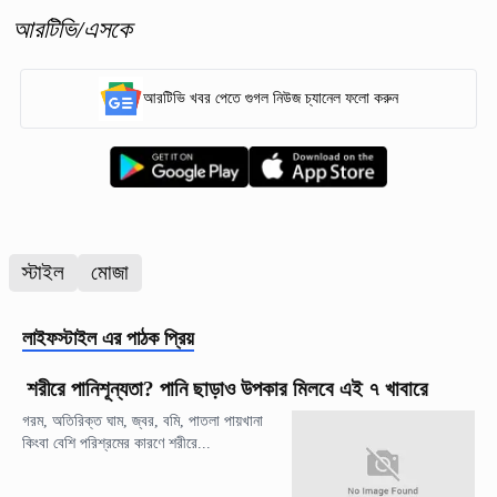
আরটিভি/এসকে
আরটিভি খবর পেতে গুগল নিউজ চ্যানেল ফলো করুন
স্টাইল
মোজা
লাইফস্টাইল
এর পাঠক প্রিয়
শরীরে পানিশূন্যতা? পানি ছাড়াও উপকার মিলবে এই ৭ খাবারে
গরম, অতিরিক্ত ঘাম, জ্বর, বমি, পাতলা পায়খানা
কিংবা বেশি পরিশ্রমের কারণে শরীরে...