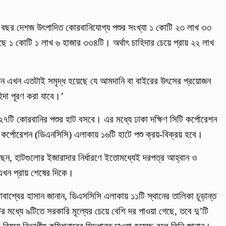
 এ বছর দেশজ উৎপাদিত কোরবানিযোগ্য পশুর সংখ্যা ১ কোটি ২৩ লাখ ৩৩
ছে ১ কোটি ১ লাখ ৬ হাজার ৩৩৪টি। অর্থাৎ চাহিদার চেয়ে প্রায় ২২ লাখ
দন এখন এতটাই সমৃদ্ধ হয়েছে যে আমদানি বা বাইরের উৎসের প্রয়োজন
িদা পূরণ করা যাবে।’
টি কোরবানির পশুর হাট বসবে। এর মধ্যে ঢাকা দক্ষিণ সিটি কর্পোরেশন
কর্পোরেশন (ডিএনসিসি) এলাকায় ১৬টি হাটে পশু ক্রয়-বিক্রয় হবে।
িয়েছেন, হাটগুলোর ইজারাদার নির্ধারণে ইতোমধ্যেই দরপত্র আহ্বান ও
ও এখন প্রায় শেষের দিকে।
মোবাশ্বের হাসান জানান, ডিএসসিসি এলাকায় ১১টি স্থানের তালিকা চূড়ান্ত
 মধ্যে ৯টিতে সরকারি মূল্যের চেয়ে বেশি দর পাওয়া গেছে, তবে দু’টি