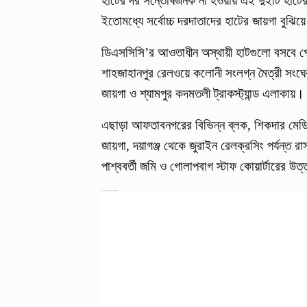
হাটের দর সন্তোষজনক না হওয়ায় এই দুইটি হাটের 
ইতোমধ্যে সর্বোচ্চ দরদাতাদের হাটের জায়গা বুঝি
ডিএসসিসি’র আওতাধীন অস্থায়ী হাটগুলো বসবে পোস
শাহজাহানপুর রেলওয়ে কলোনী সংলগ্ন মৈত্রী সংঘের
জায়গা ও শ্যামপুর কদমতলী ট্রাকস্ট্যান্ড এলাকায়
এছাড়া আফতাবনগরের বিভিন্ন ব্লক, শিকদার মেডিক
জায়গা, দয়াগঞ্জ থেকে জুরাইন রেলক্রসিং পর্যন্ত রা
পাশ্ববর্তী জমি ও গোলাপবাগ স্টাফ কোয়ার্টারের উ