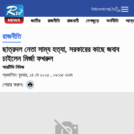
নির্বাচন
সর্বশেষ
EN
জাতীয়
রাজনীতি
রাজধানী
দেশজুড়ে
অর্থনীতি
আন্ত
রাজনীতি
ছাত্রদল নেতা সাম্য হত্যা, সরকারের কাছে জবাব
চাইলেন মির্জা ফখরুল
আরটিভি নিউজ
প্রকাশিত: বুধবার, ১৪ মে ২০২৫ , ০৯:৩৫ এএম
শেয়ার করুন: