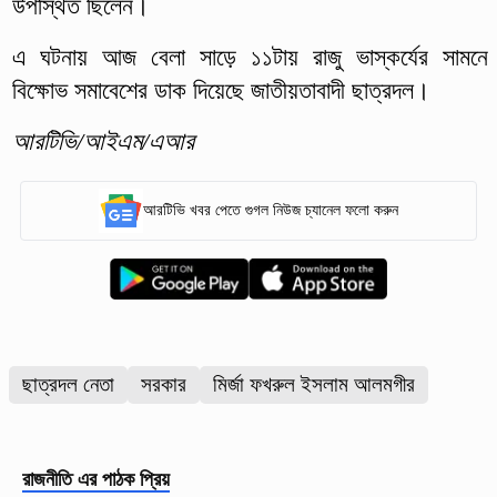
উপস্থিত ছিলেন।
এ ঘটনায় আজ বেলা সাড়ে ১১টায় রাজু ভাস্কর্যের সামনে
বিক্ষোভ সমাবেশের ডাক দিয়েছে জাতীয়তাবাদী ছাত্রদল।
আরটিভি/আইএম/এআর
আরটিভি খবর পেতে গুগল নিউজ চ্যানেল ফলো করুন
ছাত্রদল নেতা
সরকার
মির্জা ফখরুল ইসলাম আলমগীর
রাজনীতি
এর পাঠক প্রিয়