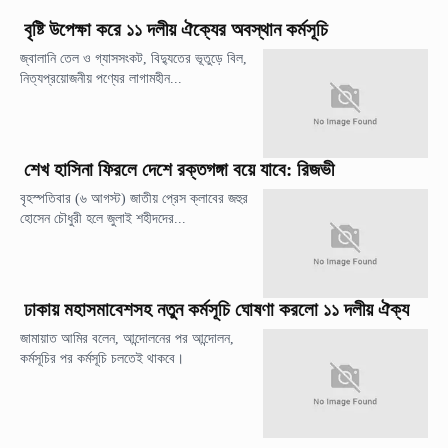
বৃষ্টি উপেক্ষা করে ১১ দলীয় ঐক্যের অবস্থান কর্মসূচি
জ্বালানি তেল ও গ্যাসসংকট, বিদ্যুতের ভূতুড়ে বিল,
নিত্যপ্রয়োজনীয় পণ্যের লাগামহীন...
শেখ হাসিনা ফিরলে দেশে রক্তগঙ্গা বয়ে যাবে: রিজভী
বৃহস্পতিবার (৬ আগস্ট) জাতীয় প্রেস ক্লাবের জহুর
হোসেন চৌধুরী হলে জুলাই শহীদদের...
ঢাকায় মহাসমাবেশসহ নতুন কর্মসূচি ঘোষণা করলো ১১ দলীয় ঐক্য
জামায়াত আমির বলেন, আন্দোলনের পর আন্দোলন,
কর্মসূচির পর কর্মসূচি চলতেই থাকবে।