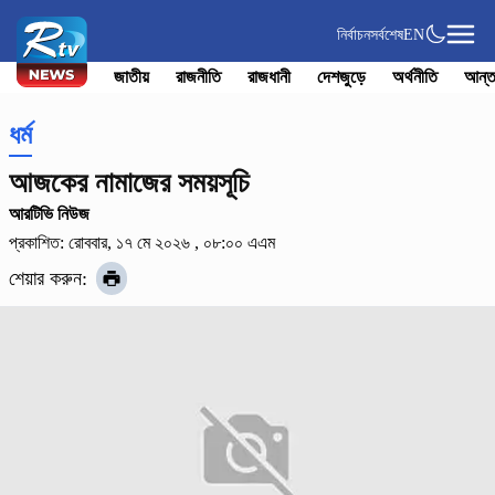
নির্বাচন
সর্বশেষ
EN
জাতীয়
রাজনীতি
রাজধানী
দেশজুড়ে
অর্থনীতি
আন্ত
ধর্ম
আজকের নামাজের সময়সূচি
আরটিভি নিউজ
প্রকাশিত: রোববার, ১৭ মে ২০২৬ , ০৮:০০ এএম
শেয়ার করুন: