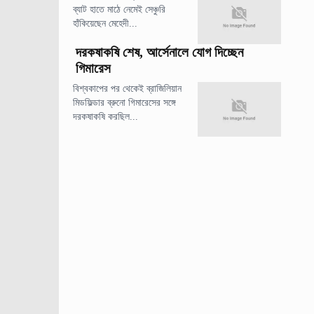
ব্যাট হাতে মাঠে নেমেই সেঞ্চুরি
হাঁকিয়েছেন মেহেদী...
দরকষাকষি শেষ, আর্সেনালে যোগ দিচ্ছেন
গিমারেস
বিশ্বকাপের পর থেকেই ব্রাজিলিয়ান
মিডফিল্ডার ব্রুনো গিমারেসের সঙ্গে
দরকষাকষি করছিল...