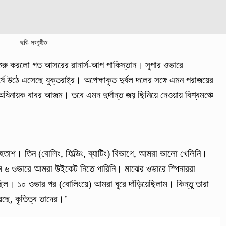
ছবি- সংগৃহীত
া শুরু করলো গত আসরের রানার্স-আপ পাকিস্তান। সুপার ওভারে
্ষে উঠে এসেছে যুক্তরাষ্ট্র। অপেক্ষাকৃত দুর্বল দলের সঙ্গে এমন পরাজয়ের
ধিনায়ক বাবর আজম। তবে এমন দুর্দান্ত জয় ছিনিয়ে নেওয়ায় বিশ্বমঞ্চে
ি হতাশ। তিন (বোলিং, ফিল্ডিং, ব্যাটিং) বিভাগে, আমরা ভালো খেলিনি।
ম ৬ ওভারে আমরা উইকেট নিতে পারিনি। মাঝের ওভারে স্পিনাররা
ল। ১০ ওভার পর (বোলিংয়ে) আমরা ঘুরে দাঁড়িয়েছিলাম। কিন্তু তারা
েছে, কৃতিত্ব তাদের।’