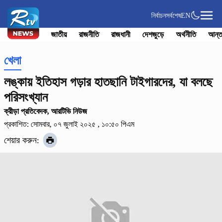
নির্বাচন
সর্বশেষ
EN
জাতীয়
রাজনীতি
রাজধানী
দেশজুড়ে
অর্থনীতি
আন্ত
খেলা
লঙ্কায় ইতিহাস গড়ার হাতছানি টাইগারদের, যা বলছে
পরিসংখ্যান
ক্রীড়া প্রতিবেদক, আরটিভি নিউজ
প্রকাশিত: সোমবার, ০৭ জুলাই ২০২৫ , ১০:৫০ পিএম
শেয়ার করুন: