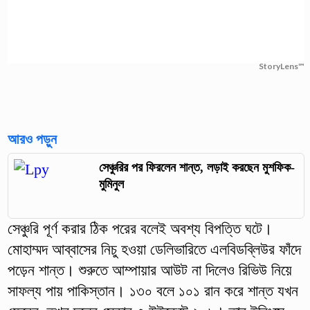
StoryLens™
আরও পড়ুন
সেঞ্চুরির পর ফিরলেন শান্ত, লড়াই করছেন মুশফিক-
মুমিনুল
সেঞ্চুরি পূর্ণ করার ঠিক পরের বলেই অবশ্য বিপত্তি ঘটে।
মোহাম্মদ আব্বাসের নিচু হওয়া ডেলিভারিতে এলবিডব্লিউর ফাঁদে
পড়েন শান্ত। শুরুতে আম্পায়ার আউট না দিলেও রিভিউ নিয়ে
সাফল্য পায় পাকিস্তান। ১৩০ বলে ১০১ রান করে শান্ত যখন