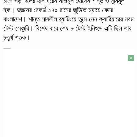
চাপে পড়া দলের হাল ধরেন নাজমুল হোসেন শান্ত ও মুমিনুল
হক। দুজনের রেকর্ড ১৭০ রানের জুটিতে ম্যাচে ফেরে
বাংলাদেশ। শান্ত সাবলীল ব্যাটিংয়ে তুলে নেন ক্যারিয়ারের নবম
টেস্ট সেঞ্চুরি। বিশেষ করে শেষ ৮ টেস্ট ইনিংসে এটি ছিল তার
চতুর্থ শতক।