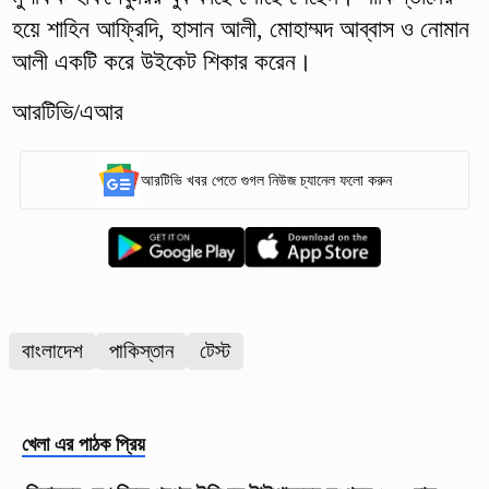
হয়ে শাহিন আফ্রিদি, হাসান আলী, মোহাম্মদ আব্বাস ও নোমান
আলী একটি করে উইকেট শিকার করেন।
আরটিভি/এআর
আরটিভি খবর পেতে গুগল নিউজ চ্যানেল ফলো করুন
বাংলাদেশ
পাকিস্তান
টেস্ট
খেলা
এর পাঠক প্রিয়