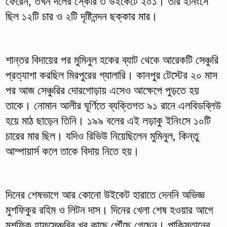
ফেরেন, তখন দলের স্কোর ৩ উইকেটে ২০১। তার ইনিংসে
ছিল ১২টি চার ও ২টি দৃষ্টিনন্দন ছক্কার মার।
শান্তর বিদায়ের পর মুমিনুল হকের ব্যাট থেকে আরেকটি সেঞ্চুরি
প্রত্যাশা করছিল মিরপুরের গ্যালারি। কানপুর টেস্টের ২০ মাস
পর আজ সেঞ্চুরির দোরগোড়ায় এসেও আক্ষেপে পুড়তে হয়
তাকে। নোমান আলীর ঘূর্ণিতে ব্যক্তিগত ৯১ রানে এলবিডব্লিউ
হয়ে মাঠ ছাড়েন তিনি। ১৯৯ বলের এই লড়াকু ইনিংসে ১০টি
চারের মার ছিল। যদিও রিভিউ নিয়েছিলেন মুমিনুল, কিন্তু
আম্পায়ার্স কলে তাকে বিদায় নিতে হয়।
দিনের শেষভাগে আর কোনো উইকেট হারাতে দেননি অভিজ্ঞ
মুশফিকুর রহিম ও লিটন দাস। দিনের খেলা শেষ হওয়ার আগে
মুশফিক হাফসেঞ্চুরির খুব কাছে পৌঁছে গেছেন। পাকিস্তানের