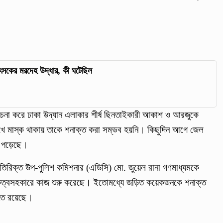
িৎসকের মরদেহ উদ্ধার, কী ঘটেছিল
লোচনা করে ঢাকা উদ্যান এলাকার শীর্ষ ছিনতাইকারী আকাশ ও আরজুকে
ে মাস্ক থাকায় তাকে শনাক্ত করা সম্ভব হয়নি। কিছুদিন আগে জেল
ে পড়েছে।
তিরিক্ত উপ-পুলিশ কমিশনার (এডিসি) মো. জুয়েল রানা গণমাধ্যমকে
ুরুত্বসহকারে কাজ শুরু করেছে। ইতোমধ্যে জড়িত কয়েকজনকে শনাক্ত
হত রয়েছে।