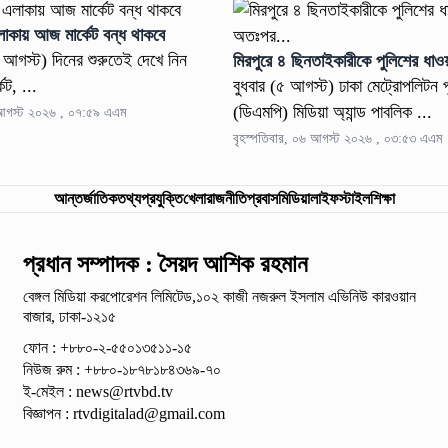
লাকায় আজ মার্কেট বন্ধ থাকবে
৬ আগস্ট) দিনের শুরুতেই দেখে নিন
মিরপুরে ৪ ছিনতাইকারীকে পুলিশের ধাও
েট, ...
বুধবার (৫ আগস্ট) ঢাকা মেট্রোপলিটন 
(ডিএমপি) মিডিয়া অ্যান্ড পাবলিক ...
 আগস্ট ২০২৬ , ০৭:৫৯ এএম
বৃহস্পতিবার, ০৬ আগস্ট ২০২৬ , ০৩:৫৩ এএম
আন্তর্জাতিক
তথ্যপ্রযুক্তি
খেলা
রাজনীতি
প্রবাস
মিডিয়া
লাইফস্টাইল
শিক্ষা
প্রধান সম্পাদক : সৈয়দ আশিক রহমান
বেঙ্গল মিডিয়া করপোরেশন লিমিটেড,১০২ কাজী নজরুল ইসলাম
এভিনিউ কারওয়ান
বাজার, ঢাকা-১২১৫
ফোন : +৮৮০-২-৫৫০১৩৫১১-১৫
নিউজ রুম : +৮৮০-১৮৭৮১৮৪৩৬৯-৭০
ই-মেইল :
news@rtvbd.tv
বিজ্ঞাপন :
rtvdigitalad@gmail.com