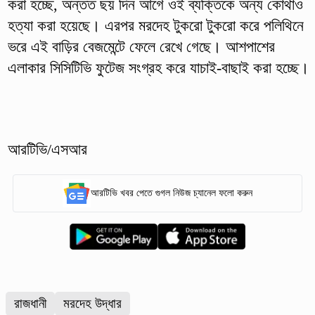
করা হচ্ছে, অন্তত ছয় দিন আগে ওই ব্যক্তিকে অন্য কোথাও
হত্যা করা হয়েছে। এরপর মরদেহ টুকরো টুকরো করে পলিথিনে
ভরে এই বাড়ির বেজমেন্টে ফেলে রেখে গেছে। আশপাশের
এলাকার সিসিটিভি ফুটেজ সংগ্রহ করে যাচাই-বাছাই করা হচ্ছে।
আরটিভি/এসআর
আরটিভি খবর পেতে গুগল নিউজ চ্যানেল ফলো করুন
রাজধানী
মরদেহ উদ্ধার