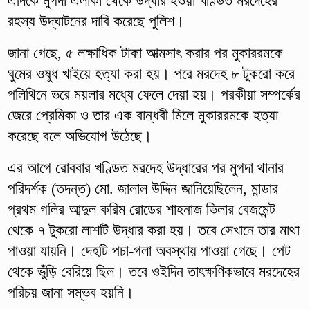
এদিকে মুগদা এলাকা থেকে উদ্ধার হওয়া খণ্ডিত মরদেহের
রহস্য উদ্‌ঘাটনের দাবি করেছে পুলিশ।
জানা গেছে, ৫ লক্ষাধিক টাকা আত্মসাৎ করার পর মুকাররমকে
ঘুমের ওষুধ খাইয়ে হত্যা করা হয়। পরে মরদেহ ৮ টুকরো করে
পলিথিনে ভরে ময়লার মধ্যে ফেলে দেয়া হয়। পরকীয়া সম্পর্কের
জেরে প্রেমিকা ও তার এক বান্ধবী মিলে মুকাররমকে হত্যা
করেছে বলে অভিযোগ উঠেছে।
এর আগে রোববার খণ্ডিত মরদেহ উদ্ধারের পর মুগদা থানার
পরিদর্শক (তদন্ত) মো. জালাল উদ্দিন জানিয়েছিলেন, মান্ডার
প্রথম গলির আব্দুল করিম রোডের শাহনাজ ভিলার বেজমেন্ট
থেকে ৭ টুকরো লাশটি উদ্ধার করা হয়। তবে সেখানে তার মাথা
পাওয়া যায়নি। দেহটি পচা-গলা অবস্থায় পাওয়া গেছে। পেট
থেকে ভুঁড়ি বেরিয়ে ছিল। তবে ওইদিন তাৎক্ষণিকভাবে মরদেহের
পরিচয় জানা সম্ভব হয়নি।