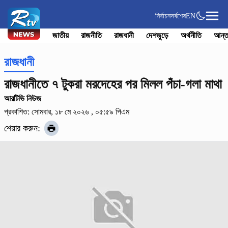
নির্বাচন
সর্বশেষ
EN
জাতীয়
রাজনীতি
রাজধানী
দেশজুড়ে
অর্থনীতি
আন্ত
রাজধানী
রাজধানীতে ৭ টুকরা মরদেহের পর মিলল পঁচা-গলা মাথা
আরটিভি নিউজ
প্রকাশিত: সোমবার, ১৮ মে ২০২৬ , ০৫:৫৯ পিএম
শেয়ার করুন: