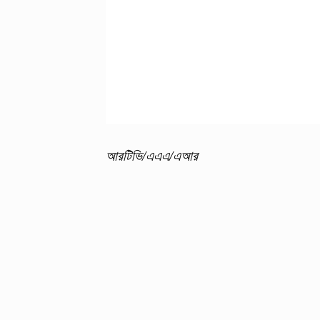
আরটিভি/এএএ/এআর