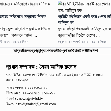
কারের অভিযোগে মাদ্রাসার শিক্ষক
প্রতিটি ইউনিয়নে একটি করে খেলার মা
আমিনুল হক
িণাকুণ্ডুতে মাদ্রাসা পড়ুয়া এক শিশুকে
যুব ও ক্রীড়া প্রতিমন্ত্রী আমিনুল হক 
ভিযোগে একজনকে আটক ...
প্রধানমন্ত্রীর নির্দেশে দেশের ...
স্ট ২০২৬ , ০৬:৩০ পিএম
শুক্রবার, ০৭ আগস্ট ২০২৬ , ০৬:২০ পিএম
আন্তর্জাতিক
তথ্যপ্রযুক্তি
খেলা
রাজনীতি
প্রবাস
মিডিয়া
লাইফস্টাইল
শিক্ষা
প্রধান সম্পাদক : সৈয়দ আশিক রহমান
বেঙ্গল মিডিয়া করপোরেশন লিমিটেড,১০২ কাজী নজরুল ইসলাম
এভিনিউ কারওয়ান
বাজার, ঢাকা-১২১৫
ফোন : +৮৮০-২-৫৫০১৩৫১১-১৫
নিউজ রুম : +৮৮০-১৮৭৮১৮৪৩৬৯-৭০
ই-মেইল :
news@rtvbd.tv
বিজ্ঞাপন :
rtvdigitalad@gmail.com