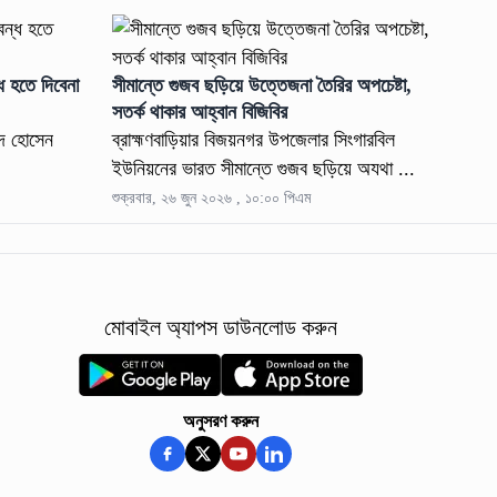
ধ হতে দিবেনা
সীমান্তে গুজব ছড়িয়ে উত্তেজনা তৈরির অপচেষ্টা,
সতর্ক থাকার আহ্বান বিজিবির
িদ হোসেন
ব্রাহ্মণবাড়িয়ার বিজয়নগর উপজেলার সিংগারবিল
ইউনিয়নের ভারত সীমান্তে গুজব ছড়িয়ে অযথা ...
শুক্রবার, ২৬ জুন ২০২৬ , ১০:০০ পিএম
মোবাইল অ্যাপস ডাউনলোড করুন
অনুসরণ করুন