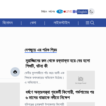
নির্বাচন
সর্বশেষ
LIVE
English
বিনোদন
|
খেলা
|
লাইফস্টাইল
|
দেশজুড়ে
এর পাঠক প্রিয়
মুয়াজ্জিনের রুম থেকে রক্তাক্ত হয়ে বের হলো
শিশুটি, ঘটনা কী
ফেনীর ফুলগাজীতে পাঁচ বছর বয়সী এক
শিশুকে বলাৎকারের অভিযোগ উঠেছে।
এ অভিযোগে...
ধর্ষণে অন্তঃসত্ত্বা গৃহকর্মী কিশোরী, গর্ভপাতের পর
৬ মাসের বাচ্চাকে নদীতে নিক্ষেপ
হবিগঞ্জের চুনারুঘাট উপজেলায় কিশোরী