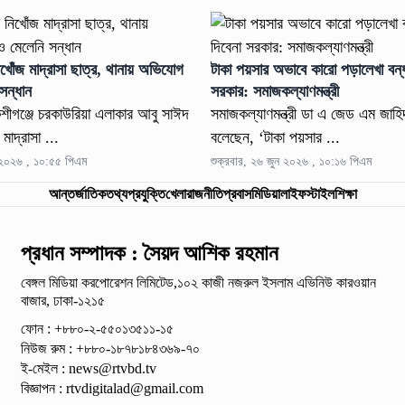
খোঁজ মাদ্রাসা ছাত্র, থানায় অভিযোগ
টাকা পয়সার অভাবে কারো পড়ালেখা বন্
সন্ধান
সরকার: সমাজকল্যাণমন্ত্রী
শীগঞ্জে চরকাউরিয়া এলাকার আবু সাঈদ
সমাজকল্যাণমন্ত্রী ডা এ জেড এম জাহ
মাদ্রাসা ...
বলেছেন, ‘টাকা পয়সার ...
ন ২০২৬ , ১০:৫৫ পিএম
শুক্রবার, ২৬ জুন ২০২৬ , ১০:১৬ পিএম
আন্তর্জাতিক
তথ্যপ্রযুক্তি
খেলা
রাজনীতি
প্রবাস
মিডিয়া
লাইফস্টাইল
শিক্ষা
প্রধান সম্পাদক : সৈয়দ আশিক রহমান
বেঙ্গল মিডিয়া করপোরেশন লিমিটেড,১০২ কাজী নজরুল ইসলাম
এভিনিউ কারওয়ান
বাজার, ঢাকা-১২১৫
ফোন : +৮৮০-২-৫৫০১৩৫১১-১৫
নিউজ রুম : +৮৮০-১৮৭৮১৮৪৩৬৯-৭০
ই-মেইল :
news@rtvbd.tv
বিজ্ঞাপন :
rtvdigitalad@gmail.com