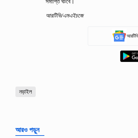
সমাপ্তি ঘটবে।
আরটিভি/এমএইচজে
আরটিভি
নড়াইল
আরও পড়ুন